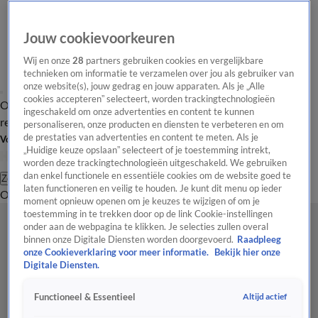
Jouw cookievoorkeuren
Wij en onze
28
partners gebruiken cookies en vergelijkbare
technieken om informatie te verzamelen over jou als gebruiker van
onze website(s), jouw gedrag en jouw apparaten. Als je „Alle
cookies accepteren” selecteert, worden trackingtechnologieën
Overzicht
Tip de
Laatste nieuws
Regionieuws
Het beste van Hart
ingeschakeld om onze advertenties en content te kunnen
redactie
personaliseren, onze producten en diensten te verbeteren en om
de prestaties van advertenties en content te meten. Als je
Volg Hart van Nederland
„Huidige keuze opslaan” selecteert of je toestemming intrekt,
worden deze trackingtechnologieën uitgeschakeld. We gebruiken
dan enkel functionele en essentiële cookies om de website goed te
Zoeken
laten functioneren en veilig te houden. Je kunt dit menu op ieder
Overzicht
Regio
Uitzendingen
Weer
Tip de redactie
Panel
Video's
moment opnieuw openen om je keuzes te wijzigen of om je
toestemming in te trekken door op de link Cookie-instellingen
onder aan de webpagina te klikken. Je selecties zullen overal
binnen onze Digitale Diensten worden doorgevoerd.
Raadpleeg
onze Cookieverklaring voor meer informatie.
Bekijk hier onze
Digitale Diensten.
Altijd actief
Functioneel & Essentieel