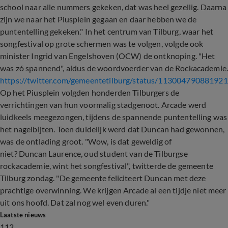
school naar alle nummers gekeken, dat was heel gezellig. Daarna
zijn we naar het Piusplein gegaan en daar hebben we de
puntentelling gekeken." In het centrum van Tilburg, waar het
songfestival op grote schermen was te volgen, volgde ook
minister Ingrid van Engelshoven (OCW) de ontknoping. "Het
was zó spannend", aldus de woordvoerder van de Rockacademie
https://twitter.com/gemeentetilburg/status/11300479088192
Op het Piusplein volgden honderden Tilburgers de
verrichtingen van hun voormalig stadgenoot. Arcade werd
luidkeels meegezongen, tijdens de spannende puntentelling was
het nagelbijten. Toen duidelijk werd dat Duncan had gewonnen,
was de ontlading groot. "Wow, is dat geweldig of
niet? Duncan Laurence, oud student van de Tilburgse
rockacademie, wint het songfestival", twitterde de gemeente
Tilburg zondag. "De gemeente feliciteert Duncan met deze
prachtige overwinning. We krijgen Arcade al een tijdje niet meer
uit ons hoofd. Dat zal nog wel even duren."
Laatste nieuws
112