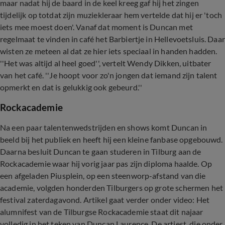
maar nadat hij de baard in de keel kreeg gaf hij het zingen
tijdelijk op totdat zijn muziekleraar hem vertelde dat hij er 'toch
iets mee moest doen'. Vanaf dat moment is Duncan met
regelmaat te vinden in café het Barbiertje in Hellevoetsluis. Daar
wisten ze meteen al dat ze hier iets speciaal in handen hadden.
''Het was altijd al heel goed'', vertelt Wendy Dikken, uitbater
van het café. ''Je hoopt voor zo'n jongen dat iemand zijn talent
opmerkt en dat is gelukkig ook gebeurd.''
Rockacademie
Na een paar talentenwedstrijden en shows komt Duncan in
beeld bij het publiek en heeft hij een kleine fanbase opgebouwd.
Daarna besluit Duncan te gaan studeren in Tilburg aan de
Rockacademie waar hij vorig jaar pas zijn diploma haalde. Op
een afgeladen Piusplein, op een steenworp-afstand van die
academie, volgden honderden Tilburgers op grote schermen het
festival zaterdagavond. Artikel gaat verder onder video: Het
alumnifest van de Tilburgse Rockacademie staat dit najaar
volledig in het teken van Duncan Laurence. De artiest, die onder