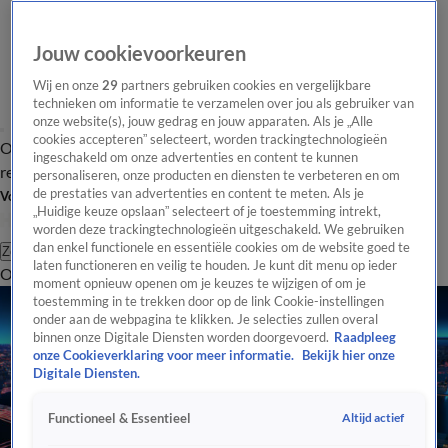
Jouw cookievoorkeuren
Wij en onze
29
partners gebruiken cookies en vergelijkbare
technieken om informatie te verzamelen over jou als gebruiker van
onze website(s), jouw gedrag en jouw apparaten. Als je „Alle
cookies accepteren” selecteert, worden trackingtechnologieën
Overzicht
Tip de
Laatste nieuws
Regionieuws
Het beste van Hart
ingeschakeld om onze advertenties en content te kunnen
redactie
personaliseren, onze producten en diensten te verbeteren en om
de prestaties van advertenties en content te meten. Als je
Volg Hart van Nederland
„Huidige keuze opslaan” selecteert of je toestemming intrekt,
worden deze trackingtechnologieën uitgeschakeld. We gebruiken
dan enkel functionele en essentiële cookies om de website goed te
Zoeken
laten functioneren en veilig te houden. Je kunt dit menu op ieder
Overzicht
Regio
Uitzendingen
Weer
Tip de redactie
Panel
Video's
moment opnieuw openen om je keuzes te wijzigen of om je
toestemming in te trekken door op de link Cookie-instellingen
onder aan de webpagina te klikken. Je selecties zullen overal
binnen onze Digitale Diensten worden doorgevoerd.
Raadpleeg
onze Cookieverklaring voor meer informatie.
Bekijk hier onze
Digitale Diensten.
Altijd actief
Functioneel & Essentieel