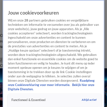
Jouw cookievoorkeuren
Wij en onze
28
partners gebruiken cookies en vergelijkbare
technieken om informatie te verzamelen over jou als gebruiker van
onze website(s), jouw gedrag en jouw apparaten. Als je „Alle
cookies accepteren” selecteert, worden trackingtechnologieën
Overzicht
Tip de
Laatste nieuws
Regionieuws
Het beste van Hart
ingeschakeld om onze advertenties en content te kunnen
redactie
personaliseren, onze producten en diensten te verbeteren en om
de prestaties van advertenties en content te meten. Als je
Volg Hart van Nederland
„Huidige keuze opslaan” selecteert of je toestemming intrekt,
worden deze trackingtechnologieën uitgeschakeld. We gebruiken
dan enkel functionele en essentiële cookies om de website goed te
Zoeken
laten functioneren en veilig te houden. Je kunt dit menu op ieder
Overzicht
Regio
Uitzendingen
Weer
Tip de redactie
Panel
Video's
moment opnieuw openen om je keuzes te wijzigen of om je
toestemming in te trekken door op de link Cookie-instellingen
onder aan de webpagina te klikken. Je selecties zullen overal
binnen onze Digitale Diensten worden doorgevoerd.
Raadpleeg
onze Cookieverklaring voor meer informatie.
Bekijk hier onze
Digitale Diensten.
Altijd actief
Functioneel & Essentieel