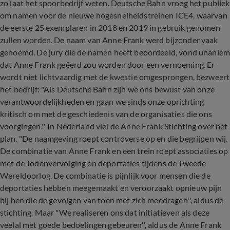
zo laat het spoorbedrijf weten. Deutsche Bahn vroeg het publiek
om namen voor de nieuwe hogesnelheidstreinen ICE4, waarvan
de eerste 25 exemplaren in 2018 en 2019 in gebruik genomen
zullen worden. De naam van Anne Frank werd bijzonder vaak
genoemd. De jury die de namen heeft beoordeeld, vond unanie
dat Anne Frank geëerd zou worden door een vernoeming. Er
wordt niet lichtvaardig met de kwestie omgesprongen, bezweert
het bedrijf: "Als Deutsche Bahn zijn we ons bewust van onze
verantwoordelijkheden en gaan we sinds onze oprichting
kritisch om met de geschiedenis van de organisaties die ons
voorgingen.'' In Nederland viel de Anne Frank Stichting over het
plan. "De naamgeving roept controverse op en die begrijpen wij.
De combinatie van Anne Frank en een trein roept associaties op
met de Jodenvervolging en deportaties tijdens de Tweede
Wereldoorlog. De combinatie is pijnlijk voor mensen die de
deportaties hebben meegemaakt en veroorzaakt opnieuw pijn
bij hen die de gevolgen van toen met zich meedragen'', aldus de
stichting. Maar "We realiseren ons dat initiatieven als deze
veelal met goede bedoelingen gebeuren'', aldus de Anne Frank