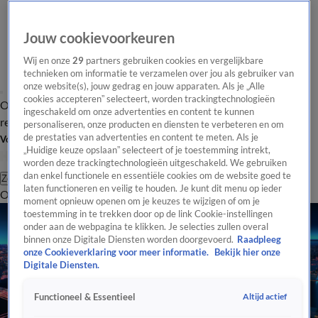
Jouw cookievoorkeuren
Wij en onze
29
partners gebruiken cookies en vergelijkbare
technieken om informatie te verzamelen over jou als gebruiker van
onze website(s), jouw gedrag en jouw apparaten. Als je „Alle
cookies accepteren” selecteert, worden trackingtechnologieën
Overzicht
Tip de
Laatste nieuws
Regionieuws
Het beste van Hart
ingeschakeld om onze advertenties en content te kunnen
redactie
personaliseren, onze producten en diensten te verbeteren en om
de prestaties van advertenties en content te meten. Als je
Volg Hart van Nederland
„Huidige keuze opslaan” selecteert of je toestemming intrekt,
worden deze trackingtechnologieën uitgeschakeld. We gebruiken
dan enkel functionele en essentiële cookies om de website goed te
Zoeken
laten functioneren en veilig te houden. Je kunt dit menu op ieder
Overzicht
Regio
Uitzendingen
Weer
Tip de redactie
Panel
Video's
moment opnieuw openen om je keuzes te wijzigen of om je
toestemming in te trekken door op de link Cookie-instellingen
onder aan de webpagina te klikken. Je selecties zullen overal
binnen onze Digitale Diensten worden doorgevoerd.
Raadpleeg
onze Cookieverklaring voor meer informatie.
Bekijk hier onze
Digitale Diensten.
Altijd actief
Functioneel & Essentieel