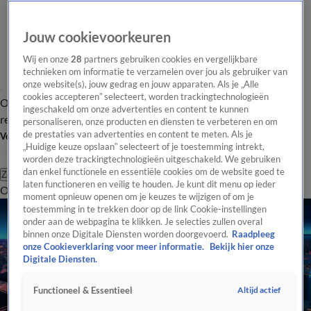
Jouw cookievoorkeuren
Wij en onze
28
partners gebruiken cookies en vergelijkbare
technieken om informatie te verzamelen over jou als gebruiker van
onze website(s), jouw gedrag en jouw apparaten. Als je „Alle
cookies accepteren” selecteert, worden trackingtechnologieën
Overzicht
Tip de
Laatste nieuws
Regionieuws
Het beste van Hart
ingeschakeld om onze advertenties en content te kunnen
redactie
personaliseren, onze producten en diensten te verbeteren en om
de prestaties van advertenties en content te meten. Als je
Volg Hart van Nederland
„Huidige keuze opslaan” selecteert of je toestemming intrekt,
worden deze trackingtechnologieën uitgeschakeld. We gebruiken
dan enkel functionele en essentiële cookies om de website goed te
Zoeken
laten functioneren en veilig te houden. Je kunt dit menu op ieder
Overzicht
Regio
Uitzendingen
Weer
Tip de redactie
Panel
Video's
moment opnieuw openen om je keuzes te wijzigen of om je
toestemming in te trekken door op de link Cookie-instellingen
onder aan de webpagina te klikken. Je selecties zullen overal
binnen onze Digitale Diensten worden doorgevoerd.
Raadpleeg
onze Cookieverklaring voor meer informatie.
Bekijk hier onze
Digitale Diensten.
Altijd actief
Functioneel & Essentieel