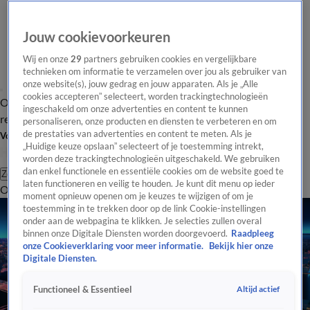
Jouw cookievoorkeuren
Wij en onze
29
partners gebruiken cookies en vergelijkbare
technieken om informatie te verzamelen over jou als gebruiker van
onze website(s), jouw gedrag en jouw apparaten. Als je „Alle
cookies accepteren” selecteert, worden trackingtechnologieën
Overzicht
Tip de
Laatste nieuws
Regionieuws
Het beste van Hart
ingeschakeld om onze advertenties en content te kunnen
redactie
personaliseren, onze producten en diensten te verbeteren en om
de prestaties van advertenties en content te meten. Als je
Volg Hart van Nederland
„Huidige keuze opslaan” selecteert of je toestemming intrekt,
worden deze trackingtechnologieën uitgeschakeld. We gebruiken
dan enkel functionele en essentiële cookies om de website goed te
Zoeken
laten functioneren en veilig te houden. Je kunt dit menu op ieder
Overzicht
Regio
Uitzendingen
Weer
Tip de redactie
Panel
Video's
moment opnieuw openen om je keuzes te wijzigen of om je
toestemming in te trekken door op de link Cookie-instellingen
onder aan de webpagina te klikken. Je selecties zullen overal
binnen onze Digitale Diensten worden doorgevoerd.
Raadpleeg
onze Cookieverklaring voor meer informatie.
Bekijk hier onze
Digitale Diensten.
Altijd actief
Functioneel & Essentieel