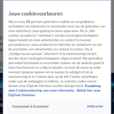
Jouw cookievoorkeuren
Wij en onze
28
partners gebruiken cookies en vergelijkbare
technieken om informatie te verzamelen over jou als gebruiker van
onze website(s), jouw gedrag en jouw apparaten. Als je „Alle
cookies accepteren” selecteert, worden trackingtechnologieën
Overzicht
Tip de
Laatste nieuws
Regionieuws
Het beste van Hart
ingeschakeld om onze advertenties en content te kunnen
redactie
personaliseren, onze producten en diensten te verbeteren en om
de prestaties van advertenties en content te meten. Als je
Volg Hart van Nederland
„Huidige keuze opslaan” selecteert of je toestemming intrekt,
worden deze trackingtechnologieën uitgeschakeld. We gebruiken
dan enkel functionele en essentiële cookies om de website goed te
Zoeken
laten functioneren en veilig te houden. Je kunt dit menu op ieder
Overzicht
Regio
Uitzendingen
Weer
Tip de redactie
Panel
Video's
moment opnieuw openen om je keuzes te wijzigen of om je
toestemming in te trekken door op de link Cookie-instellingen
onder aan de webpagina te klikken. Je selecties zullen overal
binnen onze Digitale Diensten worden doorgevoerd.
Raadpleeg
onze Cookieverklaring voor meer informatie.
Bekijk hier onze
Digitale Diensten.
Altijd actief
Functioneel & Essentieel