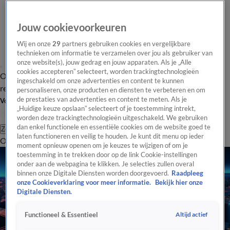
Jouw cookievoorkeuren
Wij en onze
29
partners gebruiken cookies en vergelijkbare
technieken om informatie te verzamelen over jou als gebruiker van
onze website(s), jouw gedrag en jouw apparaten. Als je „Alle
cookies accepteren” selecteert, worden trackingtechnologieën
Overzicht
Tip de
Laatste nieuws
Regionieuws
Het beste van Hart
ingeschakeld om onze advertenties en content te kunnen
redactie
personaliseren, onze producten en diensten te verbeteren en om
de prestaties van advertenties en content te meten. Als je
Volg Hart van Nederland
„Huidige keuze opslaan” selecteert of je toestemming intrekt,
worden deze trackingtechnologieën uitgeschakeld. We gebruiken
dan enkel functionele en essentiële cookies om de website goed te
Zoeken
laten functioneren en veilig te houden. Je kunt dit menu op ieder
Overzicht
Regio
Uitzendingen
Weer
Tip de redactie
Panel
Video's
moment opnieuw openen om je keuzes te wijzigen of om je
toestemming in te trekken door op de link Cookie-instellingen
onder aan de webpagina te klikken. Je selecties zullen overal
binnen onze Digitale Diensten worden doorgevoerd.
Raadpleeg
onze Cookieverklaring voor meer informatie.
Bekijk hier onze
Digitale Diensten.
Altijd actief
Functioneel & Essentieel