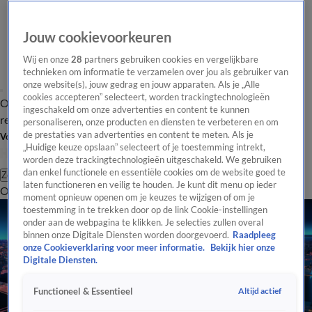
Jouw cookievoorkeuren
Wij en onze
28
partners gebruiken cookies en vergelijkbare
technieken om informatie te verzamelen over jou als gebruiker van
onze website(s), jouw gedrag en jouw apparaten. Als je „Alle
cookies accepteren” selecteert, worden trackingtechnologieën
Overzicht
Tip de
Laatste nieuws
Regionieuws
Het beste van Hart
ingeschakeld om onze advertenties en content te kunnen
redactie
personaliseren, onze producten en diensten te verbeteren en om
de prestaties van advertenties en content te meten. Als je
Volg Hart van Nederland
„Huidige keuze opslaan” selecteert of je toestemming intrekt,
worden deze trackingtechnologieën uitgeschakeld. We gebruiken
dan enkel functionele en essentiële cookies om de website goed te
Zoeken
laten functioneren en veilig te houden. Je kunt dit menu op ieder
Overzicht
Regio
Uitzendingen
Weer
Tip de redactie
Panel
Video's
moment opnieuw openen om je keuzes te wijzigen of om je
toestemming in te trekken door op de link Cookie-instellingen
onder aan de webpagina te klikken. Je selecties zullen overal
binnen onze Digitale Diensten worden doorgevoerd.
Raadpleeg
onze Cookieverklaring voor meer informatie.
Bekijk hier onze
Digitale Diensten.
Altijd actief
Functioneel & Essentieel