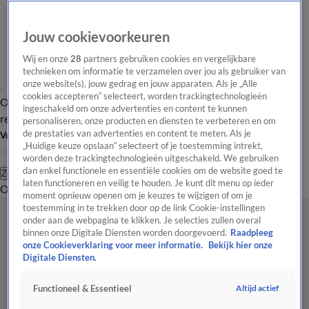
Jouw cookievoorkeuren
Wij en onze
28
partners gebruiken cookies en vergelijkbare
technieken om informatie te verzamelen over jou als gebruiker van
onze website(s), jouw gedrag en jouw apparaten. Als je „Alle
cookies accepteren” selecteert, worden trackingtechnologieën
Overzicht
Tip de
Laatste nieuws
Regionieuws
Het beste van Hart
ingeschakeld om onze advertenties en content te kunnen
redactie
personaliseren, onze producten en diensten te verbeteren en om
de prestaties van advertenties en content te meten. Als je
Volg Hart van Nederland
„Huidige keuze opslaan” selecteert of je toestemming intrekt,
worden deze trackingtechnologieën uitgeschakeld. We gebruiken
dan enkel functionele en essentiële cookies om de website goed te
Zoeken
laten functioneren en veilig te houden. Je kunt dit menu op ieder
Overzicht
Regio
Uitzendingen
Weer
Tip de redactie
Panel
Video's
moment opnieuw openen om je keuzes te wijzigen of om je
toestemming in te trekken door op de link Cookie-instellingen
onder aan de webpagina te klikken. Je selecties zullen overal
binnen onze Digitale Diensten worden doorgevoerd.
Raadpleeg
onze Cookieverklaring voor meer informatie.
Bekijk hier onze
Digitale Diensten.
Altijd actief
Functioneel & Essentieel