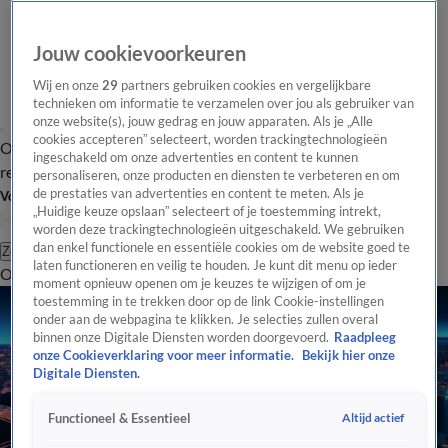
Jouw cookievoorkeuren
Wij en onze
29
partners gebruiken cookies en vergelijkbare
technieken om informatie te verzamelen over jou als gebruiker van
onze website(s), jouw gedrag en jouw apparaten. Als je „Alle
cookies accepteren” selecteert, worden trackingtechnologieën
Overzicht
Tip de
Laatste nieuws
Regionieuws
Het beste van Hart
ingeschakeld om onze advertenties en content te kunnen
redactie
personaliseren, onze producten en diensten te verbeteren en om
de prestaties van advertenties en content te meten. Als je
Volg Hart van Nederland
„Huidige keuze opslaan” selecteert of je toestemming intrekt,
worden deze trackingtechnologieën uitgeschakeld. We gebruiken
dan enkel functionele en essentiële cookies om de website goed te
Zoeken
laten functioneren en veilig te houden. Je kunt dit menu op ieder
Overzicht
Regio
Uitzendingen
Weer
Tip de redactie
Panel
Video's
moment opnieuw openen om je keuzes te wijzigen of om je
toestemming in te trekken door op de link Cookie-instellingen
onder aan de webpagina te klikken. Je selecties zullen overal
binnen onze Digitale Diensten worden doorgevoerd.
Raadpleeg
onze Cookieverklaring voor meer informatie.
Bekijk hier onze
Digitale Diensten.
Altijd actief
Functioneel & Essentieel