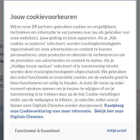
Jouw cookievoorkeuren
Wij en onze
29
partners gebruiken cookies en vergelijkbare
technieken om informatie te verzamelen over jou als gebruiker van
onze website(s), jouw gedrag en jouw apparaten. Als je „Alle
cookies accepteren” selecteert, worden trackingtechnologieën
Overzicht
Tip de
Laatste nieuws
Regionieuws
Het beste van Hart
ingeschakeld om onze advertenties en content te kunnen
redactie
personaliseren, onze producten en diensten te verbeteren en om
de prestaties van advertenties en content te meten. Als je
Volg Hart van Nederland
„Huidige keuze opslaan” selecteert of je toestemming intrekt,
worden deze trackingtechnologieën uitgeschakeld. We gebruiken
dan enkel functionele en essentiële cookies om de website goed te
Zoeken
laten functioneren en veilig te houden. Je kunt dit menu op ieder
Overzicht
Regio
Uitzendingen
Weer
Tip de redactie
Panel
Video's
moment opnieuw openen om je keuzes te wijzigen of om je
toestemming in te trekken door op de link Cookie-instellingen
onder aan de webpagina te klikken. Je selecties zullen overal
binnen onze Digitale Diensten worden doorgevoerd.
Raadpleeg
onze Cookieverklaring voor meer informatie.
Bekijk hier onze
Digitale Diensten.
Altijd actief
Functioneel & Essentieel