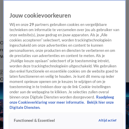
Jouw cookievoorkeuren
Wij en onze
29
partners gebruiken cookies en vergelijkbare
technieken om informatie te verzamelen over jou als gebruiker van
onze website(s), jouw gedrag en jouw apparaten. Als je „Alle
cookies accepteren” selecteert, worden trackingtechnologieën
Overzicht
Tip de
Laatste nieuws
Regionieuws
Het beste van Hart
ingeschakeld om onze advertenties en content te kunnen
redactie
personaliseren, onze producten en diensten te verbeteren en om
de prestaties van advertenties en content te meten. Als je
Volg Hart van Nederland
„Huidige keuze opslaan” selecteert of je toestemming intrekt,
worden deze trackingtechnologieën uitgeschakeld. We gebruiken
dan enkel functionele en essentiële cookies om de website goed te
Zoeken
laten functioneren en veilig te houden. Je kunt dit menu op ieder
Overzicht
Regio
Uitzendingen
Weer
Tip de redactie
Panel
Video's
moment opnieuw openen om je keuzes te wijzigen of om je
toestemming in te trekken door op de link Cookie-instellingen
onder aan de webpagina te klikken. Je selecties zullen overal
binnen onze Digitale Diensten worden doorgevoerd.
Raadpleeg
onze Cookieverklaring voor meer informatie.
Bekijk hier onze
Digitale Diensten.
Altijd actief
Functioneel & Essentieel