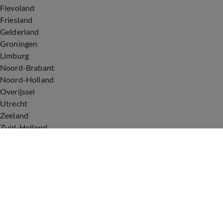
Flevoland
Friesland
Gelderland
Groningen
Limburg
Noord-Brabant
Noord-Holland
Overijssel
Utrecht
Zeeland
Zuid-Holland
Voorwaarden
Over ons
Privacyverklaring
Gebruiksvoorwaarden
Cookieverklaring
Digitale diensten
Cookie instellingen
Upod & Talpa Network