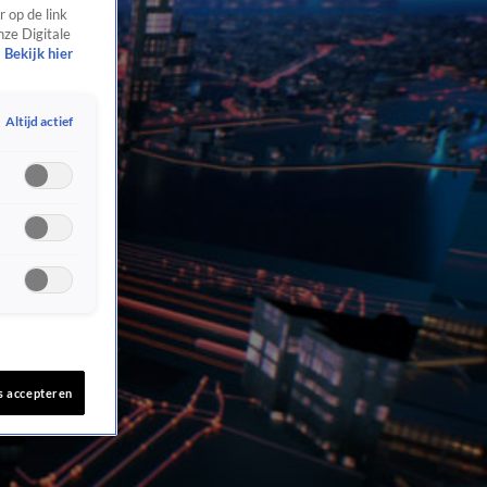
 op de link
nze Digitale
Bekijk hier
Altijd actief
s accepteren