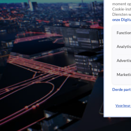
moment opn
Cookie-inst
Diensten w
onze Digit
Function
Analyti
Adverti
Marketi
Derde parti
Voorkeur