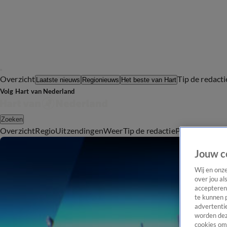
Overzicht
Tip de redacti
Laatste nieuws
Regionieuws
Het beste van Hart
Volg Hart van Nederland
Zoeken
Overzicht
Regio
Uitzendingen
Weer
Tip de redactie
Panel
Video's
Jouw c
Wij en onz
over jou al
accepteren
te kunnen 
advertentie
worden dez
cookies om 