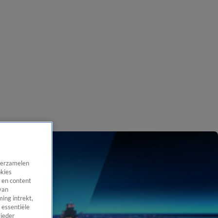
 verzamelen
okies
 en content
van
ing intrekt,
 essentiële
 ieder