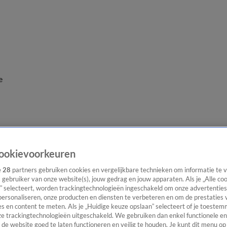
e
ookievoorkeuren
e
28
partners gebruiken cookies en vergelijkbare technieken om informatie te
s gebruiker van onze website(s), jouw gedrag en jouw apparaten. Als je „Alle co
” selecteert, worden trackingtechnologieën ingeschakeld om onze advertenties
personaliseren, onze producten en diensten te verbeteren en om de prestaties 
s en content te meten. Als je „Huidige keuze opslaan” selecteert of je toestemm
e trackingtechnologieën uitgeschakeld. We gebruiken dan enkel functionele en
de website goed te laten functioneren en veilig te houden. Je kunt dit menu op