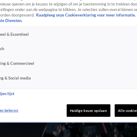
ieuw openen om je keuzes te wijzigen of om je toestemming in te trekken door
ellingen onder aan de webpagina te klikken. Je selecties zullen overal binnen o
orden doorgevoerd.
Raadpleeg onze Cookieverklaring voor meer informatie.
ale Diensten.
eel & Essentieel
sch
sing & Commercieel
ng & Social media
jen lijst
en beheren
Huidige keuze opslaan
Alle cookie