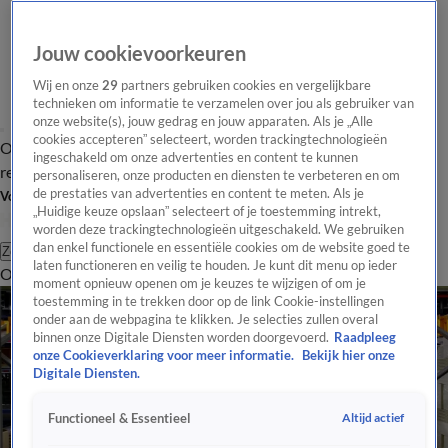
Jouw cookievoorkeuren
Wij en onze
29
partners gebruiken cookies en vergelijkbare
technieken om informatie te verzamelen over jou als gebruiker van
onze website(s), jouw gedrag en jouw apparaten. Als je „Alle
cookies accepteren” selecteert, worden trackingtechnologieën
Overzicht
Tip de
Laatste nieuws
Regionieuws
Het beste van Hart
ingeschakeld om onze advertenties en content te kunnen
redactie
personaliseren, onze producten en diensten te verbeteren en om
de prestaties van advertenties en content te meten. Als je
Volg Hart van Nederland
„Huidige keuze opslaan” selecteert of je toestemming intrekt,
worden deze trackingtechnologieën uitgeschakeld. We gebruiken
dan enkel functionele en essentiële cookies om de website goed te
Zoeken
laten functioneren en veilig te houden. Je kunt dit menu op ieder
Overzicht
Regio
Uitzendingen
Weer
Tip de redactie
Panel
Video's
moment opnieuw openen om je keuzes te wijzigen of om je
toestemming in te trekken door op de link Cookie-instellingen
onder aan de webpagina te klikken. Je selecties zullen overal
binnen onze Digitale Diensten worden doorgevoerd.
Raadpleeg
onze Cookieverklaring voor meer informatie.
Bekijk hier onze
Digitale Diensten.
Altijd actief
Functioneel & Essentieel