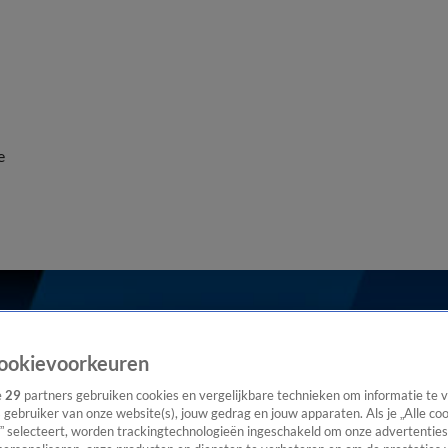
e
ookievoorkeuren
e
29
partners gebruiken cookies en vergelijkbare technieken om informatie te
s gebruiker van onze website(s), jouw gedrag en jouw apparaten. Als je „Alle co
” selecteert, worden trackingtechnologieën ingeschakeld om onze advertenties