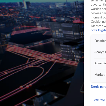
te kunnen 
advertentie
worden dez
cookies om 
moment opn
Cookie-inst
Diensten w
onze Digit
Function
Analyti
Adverti
Marketi
Derde parti
Voorkeur