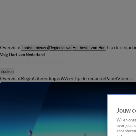
Overzicht
Tip de redacti
Laatste nieuws
Regionieuws
Het beste van Hart
Volg Hart van Nederland
Zoeken
Overzicht
Regio
Uitzendingen
Weer
Tip de redactie
Panel
Video's
Jouw c
Wij en onz
over jou al
accepteren