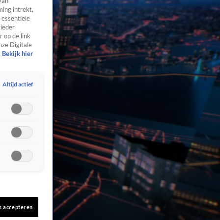
van
ing intrekt,
 essentiële
 ieder
 op de link
nze Digitale
Bekijk hier
Altijd actief
s accepteren