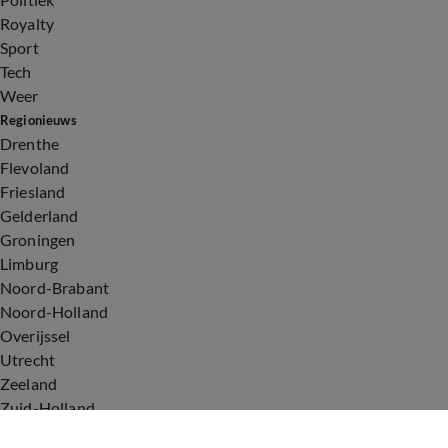
Royalty
Sport
Tech
Weer
Regionieuws
Drenthe
Flevoland
Friesland
Gelderland
Groningen
Limburg
Noord-Brabant
Noord-Holland
Overijssel
Utrecht
Zeeland
Zuid-Holland
Voorwaarden