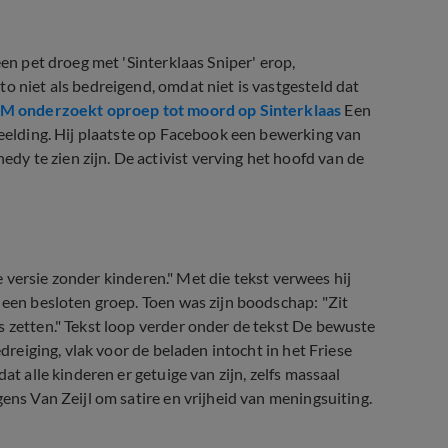
een pet droeg met 'Sinterklaas Sniper' erop,
o niet als bedreigend, omdat niet is vastgesteld dat
M onderzoekt oproep tot moord op Sinterklaas
Een
beelding. Hij plaatste op Facebook een bewerking van
y te zien zijn. De activist verving het hoofd van de
eze versie zonder kinderen." Met die tekst verwees hij
 een besloten groep. Toen was zijn boodschap: "Zit
s zetten." Tekst loop verder onder de tekst De bewuste
edreiging, vlak voor de beladen intocht in het Friese
at alle kinderen er getuige van zijn, zelfs massaal
ens Van Zeijl om satire en vrijheid van meningsuiting.