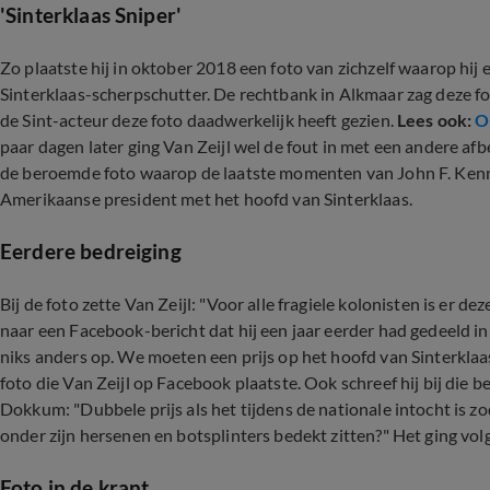
'Sinterklaas Sniper'
Zo plaatste hij in oktober 2018 een foto van zichzelf waarop hij 
Sinterklaas-scherpschutter. De rechtbank in Alkmaar zag deze fot
de Sint-acteur deze foto daadwerkelijk heeft gezien.
Lees ook:
O
paar dagen later ging Van Zeijl wel de fout in met een andere af
de beroemde foto waarop de laatste momenten van John F. Kenned
Amerikaanse president met het hoofd van Sinterklaas.
Eerdere bedreiging
Bij de foto zette Van Zeijl: "Voor alle fragiele kolonisten is er d
naar een Facebook-bericht dat hij een jaar eerder had gedeeld in
niks anders op. We moeten een prijs op het hoofd van Sinterklaa
foto die Van Zeijl op Facebook plaatste. Ook schreef hij bij die b
Dokkum: "Dubbele prijs als het tijdens de nationale intocht is zod
onder zijn hersenen en botsplinters bedekt zitten?" Het ging volg
Foto in de krant