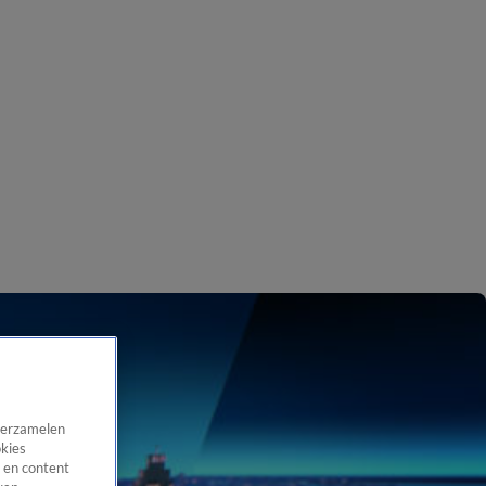
 verzamelen
okies
 en content