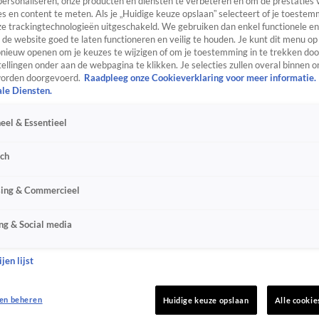
personaliseren, onze producten en diensten te verbeteren en om de prestaties 
s en content te meten. Als je „Huidige keuze opslaan” selecteert of je toestemm
e trackingtechnologieën uitgeschakeld. We gebruiken dan enkel functionele en
de website goed te laten functioneren en veilig te houden. Je kunt dit menu op
ieuw openen om je keuzes te wijzigen of om je toestemming in te trekken door
ellingen onder aan de webpagina te klikken. Je selecties zullen overal binnen o
orden doorgevoerd.
Raadpleeg onze Cookieverklaring voor meer informatie.
ale Diensten.
eel & Essentieel
sch
sing & Commercieel
ng & Social media
jen lijst
en beheren
Huidige keuze opslaan
Alle cookie