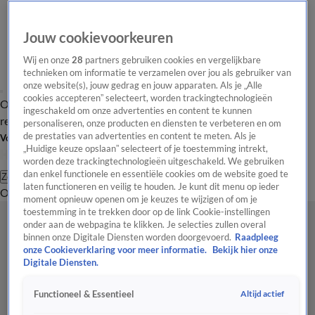
Jouw cookievoorkeuren
Wij en onze
28
partners gebruiken cookies en vergelijkbare
technieken om informatie te verzamelen over jou als gebruiker van
onze website(s), jouw gedrag en jouw apparaten. Als je „Alle
cookies accepteren” selecteert, worden trackingtechnologieën
Overzicht
Tip de
Laatste nieuws
Regionieuws
Het beste van Hart
ingeschakeld om onze advertenties en content te kunnen
redactie
personaliseren, onze producten en diensten te verbeteren en om
de prestaties van advertenties en content te meten. Als je
Volg Hart van Nederland
„Huidige keuze opslaan” selecteert of je toestemming intrekt,
worden deze trackingtechnologieën uitgeschakeld. We gebruiken
dan enkel functionele en essentiële cookies om de website goed te
Zoeken
laten functioneren en veilig te houden. Je kunt dit menu op ieder
Overzicht
Regio
Uitzendingen
Weer
Tip de redactie
Panel
Video's
moment opnieuw openen om je keuzes te wijzigen of om je
toestemming in te trekken door op de link Cookie-instellingen
onder aan de webpagina te klikken. Je selecties zullen overal
binnen onze Digitale Diensten worden doorgevoerd.
Raadpleeg
onze Cookieverklaring voor meer informatie.
Bekijk hier onze
Digitale Diensten.
Altijd actief
Functioneel & Essentieel