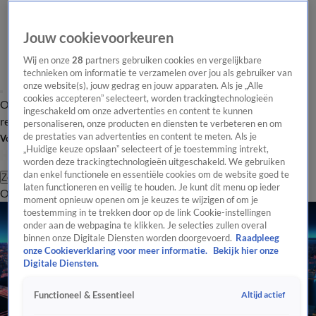
Jouw cookievoorkeuren
Wij en onze
28
partners gebruiken cookies en vergelijkbare
technieken om informatie te verzamelen over jou als gebruiker van
onze website(s), jouw gedrag en jouw apparaten. Als je „Alle
cookies accepteren” selecteert, worden trackingtechnologieën
Overzicht
Tip de
Laatste nieuws
Regionieuws
Het beste van Hart
ingeschakeld om onze advertenties en content te kunnen
redactie
personaliseren, onze producten en diensten te verbeteren en om
de prestaties van advertenties en content te meten. Als je
Volg Hart van Nederland
„Huidige keuze opslaan” selecteert of je toestemming intrekt,
worden deze trackingtechnologieën uitgeschakeld. We gebruiken
dan enkel functionele en essentiële cookies om de website goed te
Zoeken
laten functioneren en veilig te houden. Je kunt dit menu op ieder
Overzicht
Regio
Uitzendingen
Weer
Tip de redactie
Panel
Video's
moment opnieuw openen om je keuzes te wijzigen of om je
toestemming in te trekken door op de link Cookie-instellingen
onder aan de webpagina te klikken. Je selecties zullen overal
binnen onze Digitale Diensten worden doorgevoerd.
Raadpleeg
onze Cookieverklaring voor meer informatie.
Bekijk hier onze
Digitale Diensten.
Altijd actief
Functioneel & Essentieel