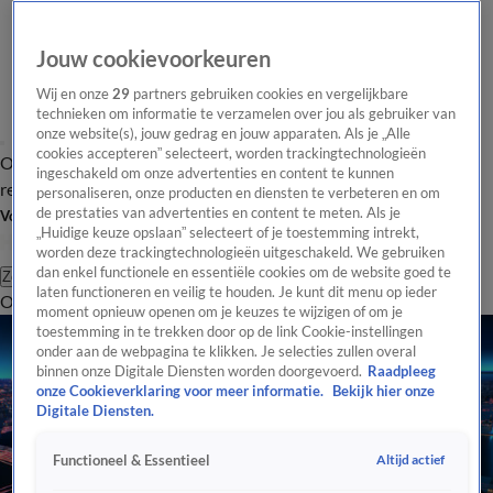
Jouw cookievoorkeuren
Wij en onze
29
partners gebruiken cookies en vergelijkbare
technieken om informatie te verzamelen over jou als gebruiker van
onze website(s), jouw gedrag en jouw apparaten. Als je „Alle
cookies accepteren” selecteert, worden trackingtechnologieën
Overzicht
Tip de
Laatste nieuws
Regionieuws
Het beste van Hart
ingeschakeld om onze advertenties en content te kunnen
redactie
personaliseren, onze producten en diensten te verbeteren en om
de prestaties van advertenties en content te meten. Als je
Volg Hart van Nederland
„Huidige keuze opslaan” selecteert of je toestemming intrekt,
worden deze trackingtechnologieën uitgeschakeld. We gebruiken
dan enkel functionele en essentiële cookies om de website goed te
Zoeken
laten functioneren en veilig te houden. Je kunt dit menu op ieder
Overzicht
Regio
Uitzendingen
Weer
Tip de redactie
Panel
Video's
moment opnieuw openen om je keuzes te wijzigen of om je
toestemming in te trekken door op de link Cookie-instellingen
onder aan de webpagina te klikken. Je selecties zullen overal
binnen onze Digitale Diensten worden doorgevoerd.
Raadpleeg
onze Cookieverklaring voor meer informatie.
Bekijk hier onze
Digitale Diensten.
Altijd actief
Functioneel & Essentieel