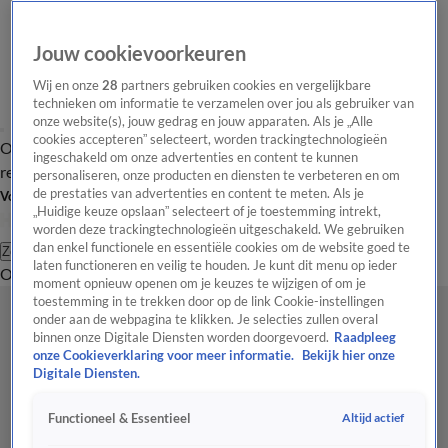
Jouw cookievoorkeuren
Wij en onze
28
partners gebruiken cookies en vergelijkbare
technieken om informatie te verzamelen over jou als gebruiker van
onze website(s), jouw gedrag en jouw apparaten. Als je „Alle
cookies accepteren” selecteert, worden trackingtechnologieën
Overzicht
Tip de
Laatste nieuws
Regionieuws
Het beste van Hart
ingeschakeld om onze advertenties en content te kunnen
redactie
personaliseren, onze producten en diensten te verbeteren en om
de prestaties van advertenties en content te meten. Als je
Volg Hart van Nederland
„Huidige keuze opslaan” selecteert of je toestemming intrekt,
worden deze trackingtechnologieën uitgeschakeld. We gebruiken
dan enkel functionele en essentiële cookies om de website goed te
Zoeken
laten functioneren en veilig te houden. Je kunt dit menu op ieder
Overzicht
Regio
Uitzendingen
Weer
Tip de redactie
Panel
Video's
moment opnieuw openen om je keuzes te wijzigen of om je
toestemming in te trekken door op de link Cookie-instellingen
onder aan de webpagina te klikken. Je selecties zullen overal
binnen onze Digitale Diensten worden doorgevoerd.
Raadpleeg
onze Cookieverklaring voor meer informatie.
Bekijk hier onze
Digitale Diensten.
Altijd actief
Functioneel & Essentieel