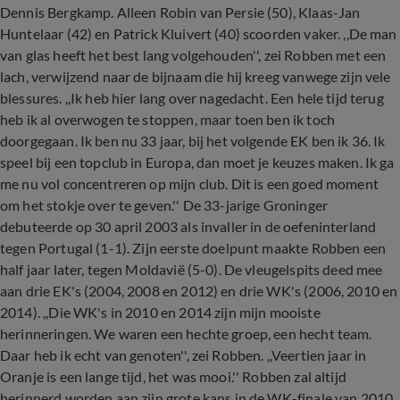
Dennis Bergkamp. Alleen Robin van Persie (50), Klaas-Jan
Huntelaar (42) en Patrick Kluivert (40) scoorden vaker. ,,De man
van glas heeft het best lang volgehouden'', zei Robben met een
lach, verwijzend naar de bijnaam die hij kreeg vanwege zijn vele
blessures. ,,Ik heb hier lang over nagedacht. Een hele tijd terug
heb ik al overwogen te stoppen, maar toen ben ik toch
doorgegaan. Ik ben nu 33 jaar, bij het volgende EK ben ik 36. Ik
speel bij een topclub in Europa, dan moet je keuzes maken. Ik ga
me nu vol concentreren op mijn club. Dit is een goed moment
om het stokje over te geven.'' De 33-jarige Groninger
debuteerde op 30 april 2003 als invaller in de oefeninterland
tegen Portugal (1-1). Zijn eerste doelpunt maakte Robben een
half jaar later, tegen Moldavië (5-0). De vleugelspits deed mee
aan drie EK's (2004, 2008 en 2012) en drie WK's (2006, 2010 en
2014). ,,Die WK's in 2010 en 2014 zijn mijn mooiste
herinneringen. We waren een hechte groep, een hecht team.
Daar heb ik echt van genoten'', zei Robben. ,,Veertien jaar in
Oranje is een lange tijd, het was mooi.'' Robben zal altijd
herinnerd worden aan zijn grote kans in de WK-finale van 2010