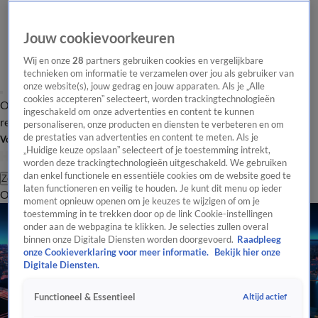
Jouw cookievoorkeuren
Wij en onze
28
partners gebruiken cookies en vergelijkbare
technieken om informatie te verzamelen over jou als gebruiker van
onze website(s), jouw gedrag en jouw apparaten. Als je „Alle
cookies accepteren” selecteert, worden trackingtechnologieën
Overzicht
Tip de
Laatste nieuws
Regionieuws
Het beste van Hart
ingeschakeld om onze advertenties en content te kunnen
redactie
personaliseren, onze producten en diensten te verbeteren en om
de prestaties van advertenties en content te meten. Als je
Volg Hart van Nederland
„Huidige keuze opslaan” selecteert of je toestemming intrekt,
worden deze trackingtechnologieën uitgeschakeld. We gebruiken
dan enkel functionele en essentiële cookies om de website goed te
Zoeken
laten functioneren en veilig te houden. Je kunt dit menu op ieder
Overzicht
Regio
Uitzendingen
Weer
Tip de redactie
Panel
Video's
moment opnieuw openen om je keuzes te wijzigen of om je
toestemming in te trekken door op de link Cookie-instellingen
onder aan de webpagina te klikken. Je selecties zullen overal
binnen onze Digitale Diensten worden doorgevoerd.
Raadpleeg
onze Cookieverklaring voor meer informatie.
Bekijk hier onze
Digitale Diensten.
Altijd actief
Functioneel & Essentieel