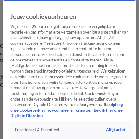
Jouw cookievoorkeuren
Wij en onze
29
partners gebruiken cookies en vergelijkbare
technieken om informatie te verzamelen over jou als gebruiker van
onze website(s), jouw gedrag en jouw apparaten. Als je „Alle
cookies accepteren” selecteert, worden trackingtechnologieën
Overzicht
Tip de
Laatste nieuws
Regionieuws
Het beste van Hart
ingeschakeld om onze advertenties en content te kunnen
redactie
personaliseren, onze producten en diensten te verbeteren en om
de prestaties van advertenties en content te meten. Als je
Volg Hart van Nederland
„Huidige keuze opslaan” selecteert of je toestemming intrekt,
worden deze trackingtechnologieën uitgeschakeld. We gebruiken
dan enkel functionele en essentiële cookies om de website goed te
Zoeken
laten functioneren en veilig te houden. Je kunt dit menu op ieder
Overzicht
Regio
Uitzendingen
Weer
Tip de redactie
Panel
Video's
moment opnieuw openen om je keuzes te wijzigen of om je
toestemming in te trekken door op de link Cookie-instellingen
onder aan de webpagina te klikken. Je selecties zullen overal
binnen onze Digitale Diensten worden doorgevoerd.
Raadpleeg
onze Cookieverklaring voor meer informatie.
Bekijk hier onze
Digitale Diensten.
Altijd actief
Functioneel & Essentieel