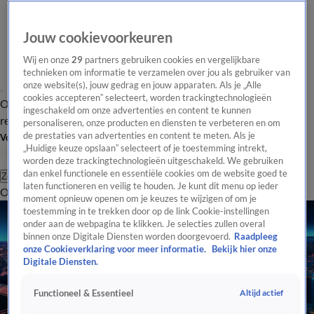
Jouw cookievoorkeuren
Wij en onze
29
partners gebruiken cookies en vergelijkbare
technieken om informatie te verzamelen over jou als gebruiker van
onze website(s), jouw gedrag en jouw apparaten. Als je „Alle
cookies accepteren” selecteert, worden trackingtechnologieën
Overzicht
Tip de
Laatste nieuws
Regionieuws
Het beste van Hart
ingeschakeld om onze advertenties en content te kunnen
redactie
personaliseren, onze producten en diensten te verbeteren en om
de prestaties van advertenties en content te meten. Als je
Volg Hart van Nederland
„Huidige keuze opslaan” selecteert of je toestemming intrekt,
worden deze trackingtechnologieën uitgeschakeld. We gebruiken
dan enkel functionele en essentiële cookies om de website goed te
Zoeken
laten functioneren en veilig te houden. Je kunt dit menu op ieder
Overzicht
Regio
Uitzendingen
Weer
Tip de redactie
Panel
Video's
moment opnieuw openen om je keuzes te wijzigen of om je
toestemming in te trekken door op de link Cookie-instellingen
onder aan de webpagina te klikken. Je selecties zullen overal
binnen onze Digitale Diensten worden doorgevoerd.
Raadpleeg
onze Cookieverklaring voor meer informatie.
Bekijk hier onze
Digitale Diensten.
Altijd actief
Functioneel & Essentieel