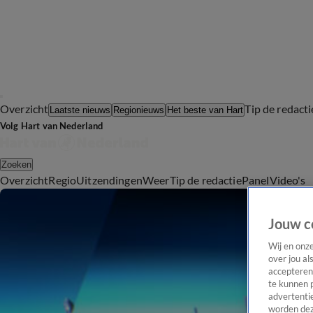
Overzicht
Tip de redacti
Laatste nieuws
Regionieuws
Het beste van Hart
Volg Hart van Nederland
Zoeken
Overzicht
Regio
Uitzendingen
Weer
Tip de redactie
Panel
Video's
Jouw c
Wij en onz
over jou al
accepteren
te kunnen 
advertentie
worden dez