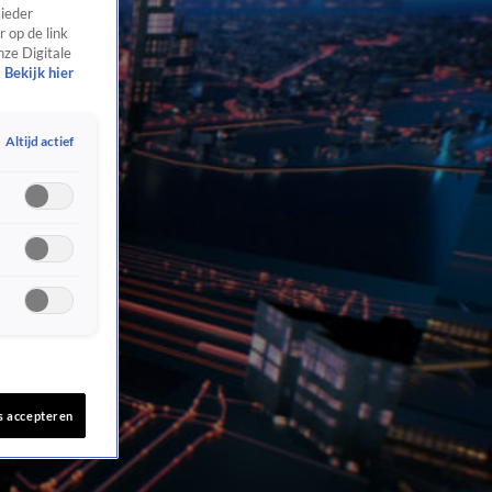
 ieder
 op de link
nze Digitale
Bekijk hier
Altijd actief
s accepteren