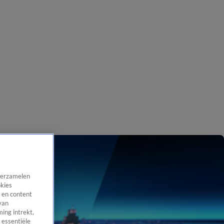
 verzamelen
okies
 en content
van
ing intrekt,
 essentiële