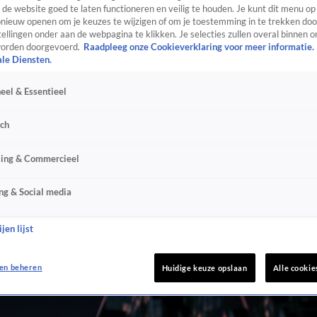
de website goed te laten functioneren en veilig te houden. Je kunt dit menu op
ieuw openen om je keuzes te wijzigen of om je toestemming in te trekken door
ellingen onder aan de webpagina te klikken. Je selecties zullen overal binnen o
orden doorgevoerd.
Raadpleeg onze Cookieverklaring voor meer informatie.
ale Diensten.
eel & Essentieel
sch
sing & Commercieel
ng & Social media
jen lijst
en beheren
Huidige keuze opslaan
Alle cookie