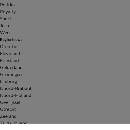
Politiek
Royalty
Sport
Tech
Weer
Regionieuws
Drenthe
Flevoland
Friesland
Gelderland
Groningen
Limburg
Noord-Brabant
Noord-Holland
Overijssel
Utrecht
Zeeland
Zuid-Holland