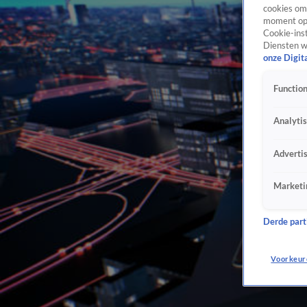
cookies om 
moment opn
Cookie-inst
Diensten w
onze Digit
Function
Analyti
Adverti
Marketi
Derde parti
Voorkeur