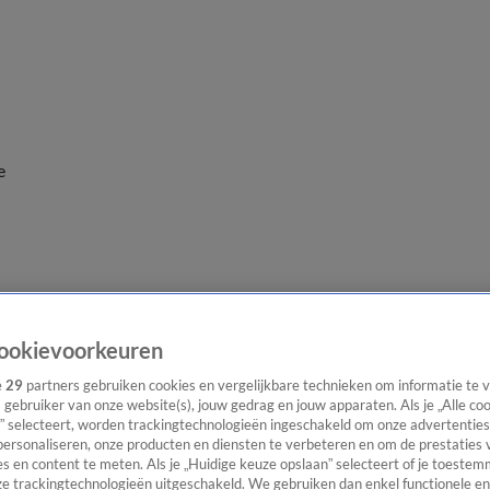
e
ookievoorkeuren
e
29
partners gebruiken cookies en vergelijkbare technieken om informatie te
s gebruiker van onze website(s), jouw gedrag en jouw apparaten. Als je „Alle co
” selecteert, worden trackingtechnologieën ingeschakeld om onze advertenties
personaliseren, onze producten en diensten te verbeteren en om de prestaties 
s en content te meten. Als je „Huidige keuze opslaan” selecteert of je toestemm
e trackingtechnologieën uitgeschakeld. We gebruiken dan enkel functionele en