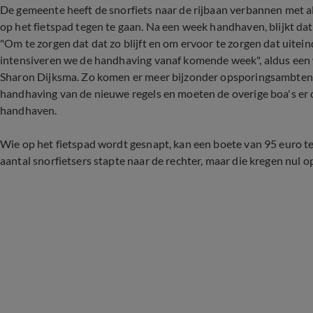
De gemeente heeft de snorfiets naar de rijbaan verbannen met al
op het fietspad tegen te gaan. Na een week handhaven, blijkt dat
"Om te zorgen dat dat zo blijft en om ervoor te zorgen dat uitein
intensiveren we de handhaving vanaf komende week", aldus ee
Sharon Dijksma. Zo komen er meer bijzonder opsporingsambtenar
handhaving van de nieuwe regels en moeten de overige boa's er o
handhaven.
Wie op het fietspad wordt gesnapt, kan een boete van 95 euro te
aantal snorfietsers stapte naar de rechter, maar die kregen nul op