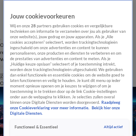
Jouw cookievoorkeuren
Wij en onze
28
partners gebruiken cookies en vergelijkbare
technieken om informatie te verzamelen over jou als gebruiker van
onze website(s), jouw gedrag en jouw apparaten. Als je „Alle
cookies accepteren” selecteert, worden trackingtechnologieën
Overzicht
Tip de
Laatste nieuws
Regionieuws
Het beste van Hart
ingeschakeld om onze advertenties en content te kunnen
redactie
personaliseren, onze producten en diensten te verbeteren en om
de prestaties van advertenties en content te meten. Als je
Volg Hart van Nederland
„Huidige keuze opslaan” selecteert of je toestemming intrekt,
worden deze trackingtechnologieën uitgeschakeld. We gebruiken
dan enkel functionele en essentiële cookies om de website goed te
Zoeken
laten functioneren en veilig te houden. Je kunt dit menu op ieder
Overzicht
Regio
Uitzendingen
Weer
Tip de redactie
Panel
Video's
moment opnieuw openen om je keuzes te wijzigen of om je
toestemming in te trekken door op de link Cookie-instellingen
onder aan de webpagina te klikken. Je selecties zullen overal
binnen onze Digitale Diensten worden doorgevoerd.
Raadpleeg
onze Cookieverklaring voor meer informatie.
Bekijk hier onze
Digitale Diensten.
Altijd actief
Functioneel & Essentieel