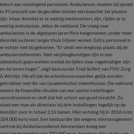
tekort aan verplegend personeel. Ambulances moeten bij spoed
in 95 procent van de gevallen binnen een kwartier ter plaatse
zijn. Maar doordat er te weinig medewerkers zijn, rijden er te
weinig ambulances, aldus de vakbond. De vraag naar
ambulances is de afgelopen jaren flink toegenomen, onder meer
doordat ouderen langer thuis blijven wonen. Extra personeel is
er echter niet bij gekomen. "Er vindt een leegloop plaats bij de
ambulancediensten. Veel verpleegkundigen zijn in een
ziekenhuis gaan werken omdat de tijden daar regelmatiger zijn
en de lonen hoger’’, zegt bestuurder Fred Seifert van FNV Zorg
& Welzijn. Hij wil dat de arbeidsvoorwaarden gelijk worden
getrokken met die van (academische) ziekenhuizen. De vakbond
noemt de financiële situatie van een aantal instellingen
verontrustend en stelt dat het schort aan goed toezicht. Zo
staat een man als directeur bij drie instellingen tegelijk op de
loonlijst voor in totaal 2,16 banen. Hier ontving hij in 2016 ruim
324.000 euro voor. Een bestuurder die wegens mismanagement
vertrok bij Ambulancedienst Amsterdam kreeg een
ontslagvergoeding van 200.000 euro, bovenop zijn salaris van