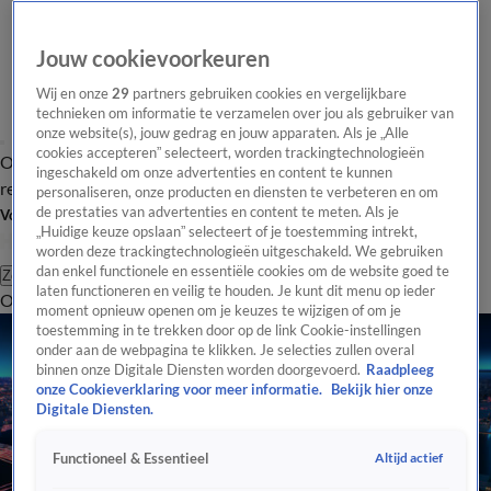
Jouw cookievoorkeuren
Wij en onze
29
partners gebruiken cookies en vergelijkbare
technieken om informatie te verzamelen over jou als gebruiker van
onze website(s), jouw gedrag en jouw apparaten. Als je „Alle
cookies accepteren” selecteert, worden trackingtechnologieën
Overzicht
Tip de
Laatste nieuws
Regionieuws
Het beste van Hart
ingeschakeld om onze advertenties en content te kunnen
redactie
personaliseren, onze producten en diensten te verbeteren en om
de prestaties van advertenties en content te meten. Als je
Volg Hart van Nederland
„Huidige keuze opslaan” selecteert of je toestemming intrekt,
worden deze trackingtechnologieën uitgeschakeld. We gebruiken
dan enkel functionele en essentiële cookies om de website goed te
Zoeken
laten functioneren en veilig te houden. Je kunt dit menu op ieder
Overzicht
Regio
Uitzendingen
Weer
Tip de redactie
Panel
Video's
moment opnieuw openen om je keuzes te wijzigen of om je
toestemming in te trekken door op de link Cookie-instellingen
onder aan de webpagina te klikken. Je selecties zullen overal
binnen onze Digitale Diensten worden doorgevoerd.
Raadpleeg
onze Cookieverklaring voor meer informatie.
Bekijk hier onze
Digitale Diensten.
Altijd actief
Functioneel & Essentieel