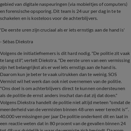
gebied van digitale naspeuringen (via mobieltjes of computers)
en forensische opsporing. Dit team is 24 uur per dag in te te
schakelen en is kosteloos voor de achterblijvers.
'De eerste uren zijn cruciaal als er iets ernstigs aan de hand is'
-
Sébas Diekstra
Volgens de initiatiefnemers is dit hard nodig. "De politie zit vaak
te lang stil", vertelt Diekstra. "De eerste uren van een vermissing
zijn het belangrijkst als er wel iets ernstigs aan de hand is.
Daarom kun je beter te vaak uitrukken dan te weinig. SOS
Vermist wil het werk dan ook niet overnemen van de politie.
"Ons doel is om achterblijvers direct te kunnen ondersteunen
als de politie de ernst anders inschat dan dat zij dat doen."
Volgens Diekstra handelt de politie niet altijd meteen "omdat de
meerderheid van de vermisten binnen 48 uren weer terecht is"’.
40.000 vermissingen per jaar De politie onderkent dit en laat in
een reactie weten dat in 80 procent van de gevallen binnen 24
tot 48 uur duidelijk is waar de vermiste zich bevindt. Daarom