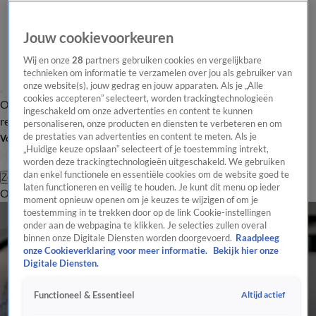
Jouw cookievoorkeuren
Wij en onze
28
partners gebruiken cookies en vergelijkbare
technieken om informatie te verzamelen over jou als gebruiker van
onze website(s), jouw gedrag en jouw apparaten. Als je „Alle
cookies accepteren” selecteert, worden trackingtechnologieën
Overzicht
Tip de
Laatste nieuws
Regionieuws
Het beste van Hart
ingeschakeld om onze advertenties en content te kunnen
redactie
personaliseren, onze producten en diensten te verbeteren en om
de prestaties van advertenties en content te meten. Als je
Volg Hart van Nederland
„Huidige keuze opslaan” selecteert of je toestemming intrekt,
worden deze trackingtechnologieën uitgeschakeld. We gebruiken
dan enkel functionele en essentiële cookies om de website goed te
Zoeken
laten functioneren en veilig te houden. Je kunt dit menu op ieder
Overzicht
Regio
Uitzendingen
Weer
Tip de redactie
Panel
Video's
moment opnieuw openen om je keuzes te wijzigen of om je
toestemming in te trekken door op de link Cookie-instellingen
onder aan de webpagina te klikken. Je selecties zullen overal
binnen onze Digitale Diensten worden doorgevoerd.
Raadpleeg
onze Cookieverklaring voor meer informatie.
Bekijk hier onze
Digitale Diensten.
Altijd actief
Functioneel & Essentieel