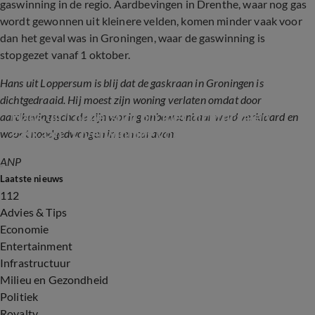
gaswinning in de regio. Aardbevingen in Drenthe, waar nog gas
wordt gewonnen uit kleinere velden, komen minder vaak voor
dan het geval was in Groningen, waar de gaswinning is
stopgezet vanaf 1 oktober.
Hans uit Loppersum is blij dat de gaskraan in Groningen is
dichtgedraaid. Hij moest zijn woning verlaten omdat door
Hans uit Loppersum blij met dichtdraaien 
aardbevingsschade zijn woning onbewoonbaar werd verklaard en
gaskaan: 'Overwinning voor Groningers'
woont noodgedwongen in een caravan:
ANP
1:22
Laatste nieuws
112
Advies & Tips
Economie
Entertainment
Infrastructuur
Milieu en Gezondheid
Politiek
Royalty