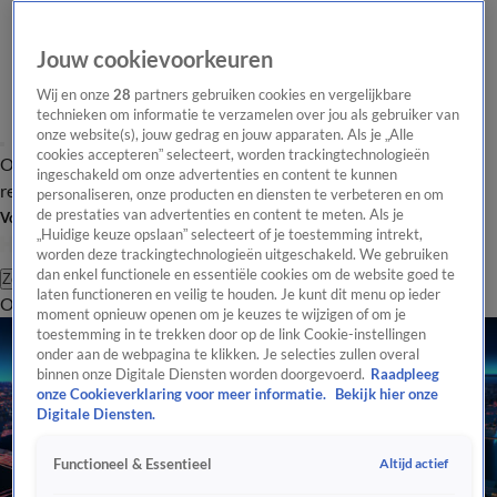
Jouw cookievoorkeuren
Wij en onze
28
partners gebruiken cookies en vergelijkbare
technieken om informatie te verzamelen over jou als gebruiker van
onze website(s), jouw gedrag en jouw apparaten. Als je „Alle
cookies accepteren” selecteert, worden trackingtechnologieën
Overzicht
Tip de
Laatste nieuws
Regionieuws
Het beste van Hart
ingeschakeld om onze advertenties en content te kunnen
redactie
personaliseren, onze producten en diensten te verbeteren en om
de prestaties van advertenties en content te meten. Als je
Volg Hart van Nederland
„Huidige keuze opslaan” selecteert of je toestemming intrekt,
worden deze trackingtechnologieën uitgeschakeld. We gebruiken
dan enkel functionele en essentiële cookies om de website goed te
Zoeken
laten functioneren en veilig te houden. Je kunt dit menu op ieder
Overzicht
Regio
Uitzendingen
Weer
Tip de redactie
Panel
Video's
moment opnieuw openen om je keuzes te wijzigen of om je
toestemming in te trekken door op de link Cookie-instellingen
onder aan de webpagina te klikken. Je selecties zullen overal
binnen onze Digitale Diensten worden doorgevoerd.
Raadpleeg
onze Cookieverklaring voor meer informatie.
Bekijk hier onze
Digitale Diensten.
Altijd actief
Functioneel & Essentieel