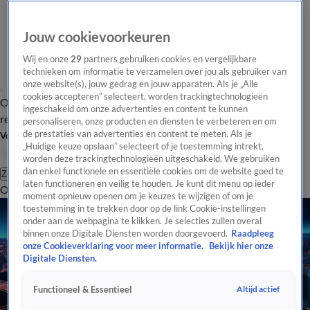
Jouw cookievoorkeuren
Wij en onze
29
partners gebruiken cookies en vergelijkbare
technieken om informatie te verzamelen over jou als gebruiker van
onze website(s), jouw gedrag en jouw apparaten. Als je „Alle
cookies accepteren” selecteert, worden trackingtechnologieën
Overzicht
Tip de
Laatste nieuws
Regionieuws
Het beste van Hart
ingeschakeld om onze advertenties en content te kunnen
redactie
personaliseren, onze producten en diensten te verbeteren en om
de prestaties van advertenties en content te meten. Als je
Volg Hart van Nederland
„Huidige keuze opslaan” selecteert of je toestemming intrekt,
worden deze trackingtechnologieën uitgeschakeld. We gebruiken
dan enkel functionele en essentiële cookies om de website goed te
Zoeken
laten functioneren en veilig te houden. Je kunt dit menu op ieder
Overzicht
Regio
Uitzendingen
Weer
Tip de redactie
Panel
Video's
moment opnieuw openen om je keuzes te wijzigen of om je
toestemming in te trekken door op de link Cookie-instellingen
onder aan de webpagina te klikken. Je selecties zullen overal
binnen onze Digitale Diensten worden doorgevoerd.
Raadpleeg
onze Cookieverklaring voor meer informatie.
Bekijk hier onze
Digitale Diensten.
Altijd actief
Functioneel & Essentieel