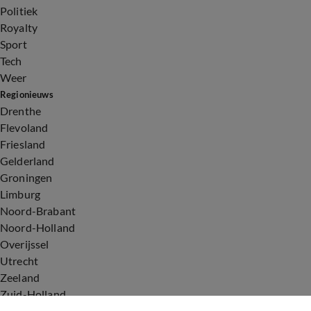
Politiek
Royalty
Sport
Tech
Weer
Regionieuws
Drenthe
Flevoland
Friesland
Gelderland
Groningen
Limburg
Noord-Brabant
Noord-Holland
Overijssel
Utrecht
Zeeland
Zuid-Holland