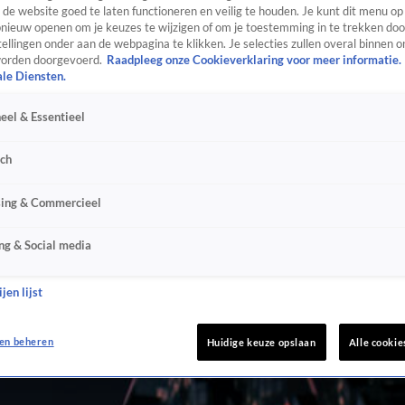
de website goed te laten functioneren en veilig te houden. Je kunt dit menu op
ieuw openen om je keuzes te wijzigen of om je toestemming in te trekken door
ellingen onder aan de webpagina te klikken. Je selecties zullen overal binnen o
orden doorgevoerd.
Raadpleeg onze Cookieverklaring voor meer informatie.
ale Diensten.
eel & Essentieel
sch
sing & Commercieel
ng & Social media
jen lijst
en beheren
Huidige keuze opslaan
Alle cookie