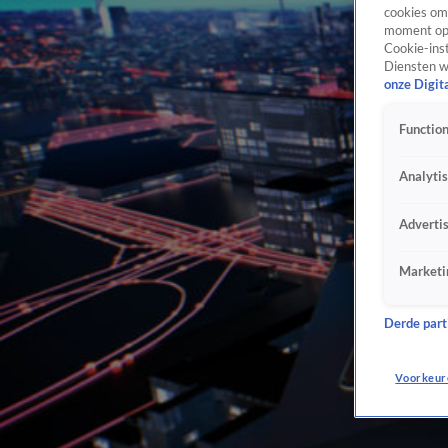
cookies om 
moment opn
Cookie-inst
Diensten w
onze Digit
Function
Analyti
Adverti
Marketi
Derde parti
Voorkeur