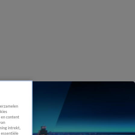
 verzamelen
okies
 en content
van
ing intrekt,
 essentiële