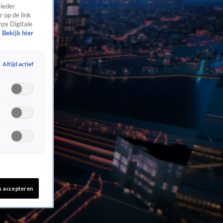
 ieder
 op de link
nze Digitale
Bekijk hier
Altijd actief
s accepteren