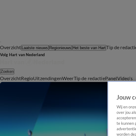
Overzicht
Tip de redacti
Laatste nieuws
Regionieuws
Het beste van Hart
Volg Hart van Nederland
Zoeken
Overzicht
Regio
Uitzendingen
Weer
Tip de redactie
Panel
Video's
Jouw c
Wij en onz
over jou al
accepteren
te kunnen 
advertentie
worden dez