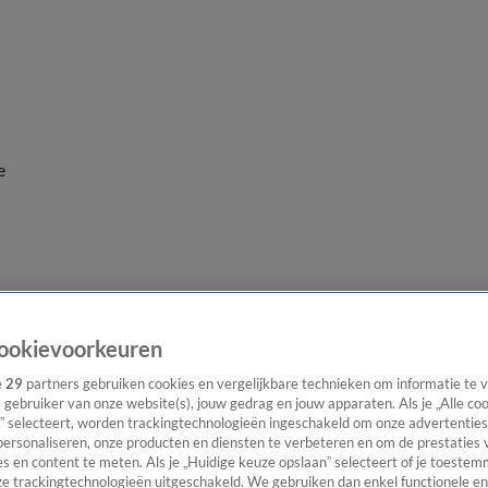
e
ookievoorkeuren
e
29
partners gebruiken cookies en vergelijkbare technieken om informatie te
s gebruiker van onze website(s), jouw gedrag en jouw apparaten. Als je „Alle co
” selecteert, worden trackingtechnologieën ingeschakeld om onze advertenties
personaliseren, onze producten en diensten te verbeteren en om de prestaties 
s en content te meten. Als je „Huidige keuze opslaan” selecteert of je toestemm
e trackingtechnologieën uitgeschakeld. We gebruiken dan enkel functionele en