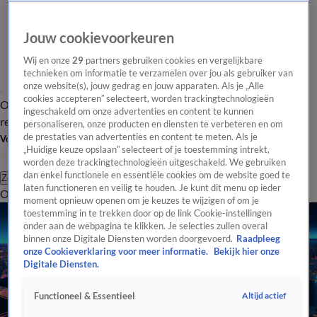
Jouw cookievoorkeuren
Wij en onze
29
partners gebruiken cookies en vergelijkbare
technieken om informatie te verzamelen over jou als gebruiker van
onze website(s), jouw gedrag en jouw apparaten. Als je „Alle
cookies accepteren” selecteert, worden trackingtechnologieën
Overzicht
Tip de
Laatste nieuws
Regionieuws
Het beste van Hart
ingeschakeld om onze advertenties en content te kunnen
redactie
personaliseren, onze producten en diensten te verbeteren en om
de prestaties van advertenties en content te meten. Als je
Volg Hart van Nederland
„Huidige keuze opslaan” selecteert of je toestemming intrekt,
worden deze trackingtechnologieën uitgeschakeld. We gebruiken
dan enkel functionele en essentiële cookies om de website goed te
Zoeken
laten functioneren en veilig te houden. Je kunt dit menu op ieder
Overzicht
Regio
Uitzendingen
Weer
Tip de redactie
Panel
Video's
moment opnieuw openen om je keuzes te wijzigen of om je
toestemming in te trekken door op de link Cookie-instellingen
onder aan de webpagina te klikken. Je selecties zullen overal
binnen onze Digitale Diensten worden doorgevoerd.
Raadpleeg
onze Cookieverklaring voor meer informatie.
Bekijk hier onze
Digitale Diensten.
Altijd actief
Functioneel & Essentieel