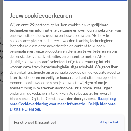
Jouw cookievoorkeuren
Wij en onze
29
partners gebruiken cookies en vergelijkbare
technieken om informatie te verzamelen over jou als gebruiker van
onze website(s), jouw gedrag en jouw apparaten. Als je „Alle
cookies accepteren” selecteert, worden trackingtechnologieën
Overzicht
Tip de
Laatste nieuws
Regionieuws
Het beste van Hart
ingeschakeld om onze advertenties en content te kunnen
redactie
personaliseren, onze producten en diensten te verbeteren en om
de prestaties van advertenties en content te meten. Als je
Volg Hart van Nederland
„Huidige keuze opslaan” selecteert of je toestemming intrekt,
worden deze trackingtechnologieën uitgeschakeld. We gebruiken
dan enkel functionele en essentiële cookies om de website goed te
Zoeken
laten functioneren en veilig te houden. Je kunt dit menu op ieder
Overzicht
Regio
Uitzendingen
Weer
Tip de redactie
Panel
Video's
moment opnieuw openen om je keuzes te wijzigen of om je
toestemming in te trekken door op de link Cookie-instellingen
onder aan de webpagina te klikken. Je selecties zullen overal
binnen onze Digitale Diensten worden doorgevoerd.
Raadpleeg
onze Cookieverklaring voor meer informatie.
Bekijk hier onze
Digitale Diensten.
Altijd actief
Functioneel & Essentieel