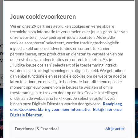
Jouw cookievoorkeuren
Wij en onze
29
partners gebruiken cookies en vergelijkbare
technieken om informatie te verzamelen over jou als gebruiker van
onze website(s), jouw gedrag en jouw apparaten. Als je „Alle
cookies accepteren” selecteert, worden trackingtechnologieën
Overzicht
Tip de
Laatste nieuws
Regionieuws
Het beste van Hart
ingeschakeld om onze advertenties en content te kunnen
redactie
personaliseren, onze producten en diensten te verbeteren en om
de prestaties van advertenties en content te meten. Als je
Volg Hart van Nederland
„Huidige keuze opslaan” selecteert of je toestemming intrekt,
worden deze trackingtechnologieën uitgeschakeld. We gebruiken
dan enkel functionele en essentiële cookies om de website goed te
Zoeken
laten functioneren en veilig te houden. Je kunt dit menu op ieder
Overzicht
Regio
Uitzendingen
Weer
Tip de redactie
Panel
Video's
moment opnieuw openen om je keuzes te wijzigen of om je
toestemming in te trekken door op de link Cookie-instellingen
onder aan de webpagina te klikken. Je selecties zullen overal
binnen onze Digitale Diensten worden doorgevoerd.
Raadpleeg
onze Cookieverklaring voor meer informatie.
Bekijk hier onze
Digitale Diensten.
Altijd actief
Functioneel & Essentieel