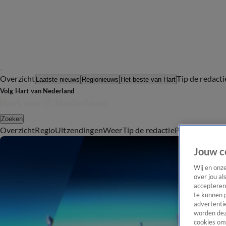
Overzicht
Tip de redacti
Laatste nieuws
Regionieuws
Het beste van Hart
Volg Hart van Nederland
Zoeken
Overzicht
Regio
Uitzendingen
Weer
Tip de redactie
Panel
Video's
Jouw c
Wij en onz
over jou al
accepteren
te kunnen 
advertentie
worden dez
cookies om 