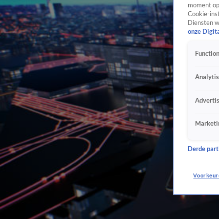
moment opn
Cookie-inst
Diensten w
onze Digit
Function
Analyti
Adverti
Marketi
Derde parti
Voorkeur