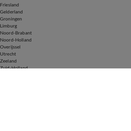
Friesland
Gelderland
Groningen
Limburg
Noord-Brabant
Noord-Holland
Overijssel
Utrecht
Zeeland
Zuid-Holland
Voorwaarden
Over ons
Privacyverklaring
Gebruiksvoorwaarden
Cookieverklaring
Digitale diensten
Cookie instellingen
Upod & Talpa Network
Adverteren