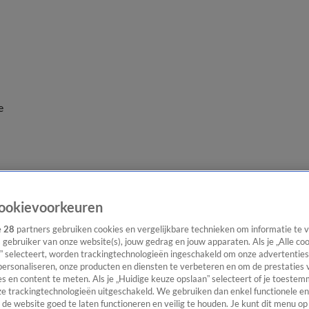
e
ookievoorkeuren
e
28
partners gebruiken cookies en vergelijkbare technieken om informatie te
s gebruiker van onze website(s), jouw gedrag en jouw apparaten. Als je „Alle co
” selecteert, worden trackingtechnologieën ingeschakeld om onze advertenties
personaliseren, onze producten en diensten te verbeteren en om de prestaties 
s en content te meten. Als je „Huidige keuze opslaan” selecteert of je toestemm
e trackingtechnologieën uitgeschakeld. We gebruiken dan enkel functionele en
de website goed te laten functioneren en veilig te houden. Je kunt dit menu op