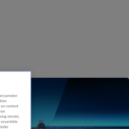
 verzamelen
okies
 en content
van
ing intrekt,
 essentiële
 ieder