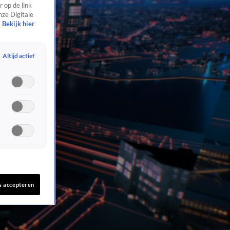
 op de link
nze Digitale
Bekijk hier
Altijd actief
s accepteren