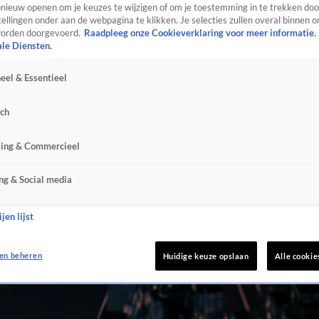
ieuw openen om je keuzes te wijzigen of om je toestemming in te trekken door
ellingen onder aan de webpagina te klikken. Je selecties zullen overal binnen o
orden doorgevoerd.
Raadpleeg onze Cookieverklaring voor meer informatie.
ale Diensten.
eel & Essentieel
sch
sing & Commercieel
ng & Social media
jen lijst
en beheren
Huidige keuze opslaan
Alle cookie