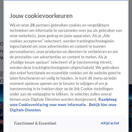
Jouw cookievoorkeuren
Wij en onze
28
partners gebruiken cookies en vergelijkbare
technieken om informatie te verzamelen over jou als gebruiker van
onze website(s), jouw gedrag en jouw apparaten. Als je „Alle
cookies accepteren” selecteert, worden trackingtechnologieën
Overzicht
Tip de
Laatste nieuws
Regionieuws
Het beste van Hart
ingeschakeld om onze advertenties en content te kunnen
redactie
personaliseren, onze producten en diensten te verbeteren en om
de prestaties van advertenties en content te meten. Als je
Volg Hart van Nederland
„Huidige keuze opslaan” selecteert of je toestemming intrekt,
worden deze trackingtechnologieën uitgeschakeld. We gebruiken
dan enkel functionele en essentiële cookies om de website goed te
Zoeken
laten functioneren en veilig te houden. Je kunt dit menu op ieder
Overzicht
Regio
Uitzendingen
Weer
Tip de redactie
Panel
Video's
moment opnieuw openen om je keuzes te wijzigen of om je
toestemming in te trekken door op de link Cookie-instellingen
onder aan de webpagina te klikken. Je selecties zullen overal
binnen onze Digitale Diensten worden doorgevoerd.
Raadpleeg
onze Cookieverklaring voor meer informatie.
Bekijk hier onze
Digitale Diensten.
Altijd actief
Functioneel & Essentieel