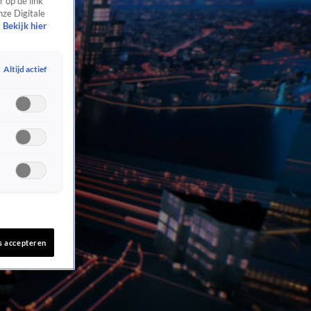
 op de link
nze Digitale
Bekijk hier
Altijd actief
s accepteren