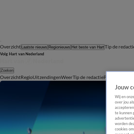
Overzicht
Tip de redacti
Laatste nieuws
Regionieuws
Het beste van Hart
Volg Hart van Nederland
Zoeken
Overzicht
Regio
Uitzendingen
Weer
Tip de redactie
Panel
Video's
Jouw c
Wij en onz
over jou al
accepteren
te kunnen 
advertentie
worden dez
cookies om 