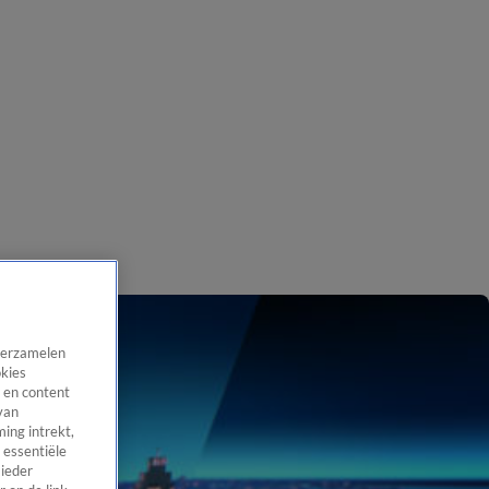
 verzamelen
okies
 en content
van
ing intrekt,
 essentiële
 ieder