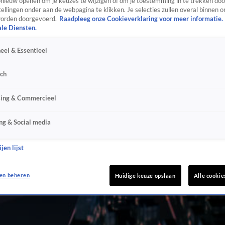
ieuw openen om je keuzes te wijzigen of om je toestemming in te trekken door
ellingen onder aan de webpagina te klikken. Je selecties zullen overal binnen o
orden doorgevoerd.
Raadpleeg onze Cookieverklaring voor meer informatie.
ale Diensten.
eel & Essentieel
sch
sing & Commercieel
ng & Social media
jen lijst
en beheren
Huidige keuze opslaan
Alle cookie