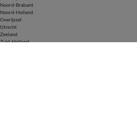
Noord-Brabant
Noord-Holland
Overijssel
Utrecht
Zeeland
Zuid-Holland
Voorwaarden
Over ons
Privacyverklaring
Gebruiksvoorwaarden
Cookieverklaring
Digitale diensten
Cookie instellingen
Upod & Talpa Network
Adverteren
Vacatures
Publieksservice
Tip de redactie
Correcties en aanvullingen