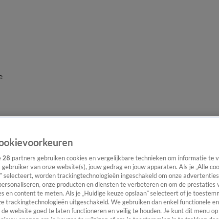
e
ookievoorkeuren
e
28
partners gebruiken cookies en vergelijkbare technieken om informatie te
s gebruiker van onze website(s), jouw gedrag en jouw apparaten. Als je „Alle co
” selecteert, worden trackingtechnologieën ingeschakeld om onze advertenties
personaliseren, onze producten en diensten te verbeteren en om de prestaties 
s en content te meten. Als je „Huidige keuze opslaan” selecteert of je toestemm
e trackingtechnologieën uitgeschakeld. We gebruiken dan enkel functionele en
de website goed te laten functioneren en veilig te houden. Je kunt dit menu op