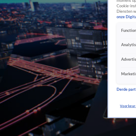
moment opn
Cookie-inst
Diensten w
onze Digit
Function
Analyti
Adverti
Marketi
Derde parti
Voorkeur