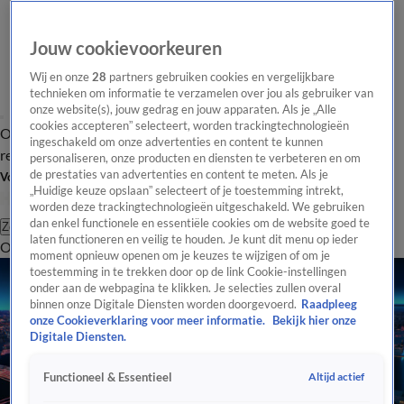
Jouw cookievoorkeuren
Wij en onze
28
partners gebruiken cookies en vergelijkbare
technieken om informatie te verzamelen over jou als gebruiker van
onze website(s), jouw gedrag en jouw apparaten. Als je „Alle
cookies accepteren” selecteert, worden trackingtechnologieën
Overzicht
Tip de
Laatste nieuws
Regionieuws
Het beste van Hart
ingeschakeld om onze advertenties en content te kunnen
redactie
personaliseren, onze producten en diensten te verbeteren en om
de prestaties van advertenties en content te meten. Als je
Volg Hart van Nederland
„Huidige keuze opslaan” selecteert of je toestemming intrekt,
worden deze trackingtechnologieën uitgeschakeld. We gebruiken
dan enkel functionele en essentiële cookies om de website goed te
Zoeken
laten functioneren en veilig te houden. Je kunt dit menu op ieder
Overzicht
Regio
Uitzendingen
Weer
Tip de redactie
Panel
Video's
moment opnieuw openen om je keuzes te wijzigen of om je
toestemming in te trekken door op de link Cookie-instellingen
onder aan de webpagina te klikken. Je selecties zullen overal
binnen onze Digitale Diensten worden doorgevoerd.
Raadpleeg
onze Cookieverklaring voor meer informatie.
Bekijk hier onze
Digitale Diensten.
Altijd actief
Functioneel & Essentieel