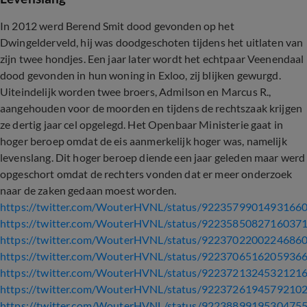
In 2012 werd Berend Smit dood gevonden op het
Dwingelderveld, hij was doodgeschoten tijdens het uitlaten van
zijn twee hondjes. Een jaar later wordt het echtpaar Veenendaal
dood gevonden in hun woning in Exloo, zij blijken gewurgd.
Uiteindelijk worden twee broers, Admilson en Marcus R.,
aangehouden voor de moorden en tijdens de rechtszaak krijgen
ze dertig jaar cel opgelegd. Het Openbaar Ministerie gaat in
hoger beroep omdat de eis aanmerkelijk hoger was, namelijk
levenslang. Dit hoger beroep diende een jaar geleden maar werd
opgeschort omdat de rechters vonden dat er meer onderzoek
naar de zaken gedaan moest worden.
https://twitter.com/WouterHVNL/status/9223579901493166
https://twitter.com/WouterHVNL/status/9223585082716037
https://twitter.com/WouterHVNL/status/9223702200224686
https://twitter.com/WouterHVNL/status/9223706516205936
https://twitter.com/WouterHVNL/status/9223721324532121
https://twitter.com/WouterHVNL/status/9223726194579210
https://twitter.com/WouterHVNL/status/9223889919530475