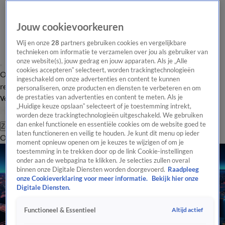
Jouw cookievoorkeuren
Wij en onze
28
partners gebruiken cookies en vergelijkbare
technieken om informatie te verzamelen over jou als gebruiker van
onze website(s), jouw gedrag en jouw apparaten. Als je „Alle
cookies accepteren” selecteert, worden trackingtechnologieën
Overzicht
Tip de
Laatste nieuws
Regionieuws
Het beste van Hart
ingeschakeld om onze advertenties en content te kunnen
redactie
personaliseren, onze producten en diensten te verbeteren en om
de prestaties van advertenties en content te meten. Als je
Volg Hart van Nederland
„Huidige keuze opslaan” selecteert of je toestemming intrekt,
worden deze trackingtechnologieën uitgeschakeld. We gebruiken
dan enkel functionele en essentiële cookies om de website goed te
Zoeken
laten functioneren en veilig te houden. Je kunt dit menu op ieder
Overzicht
Regio
Uitzendingen
Weer
Tip de redactie
Panel
Video's
moment opnieuw openen om je keuzes te wijzigen of om je
toestemming in te trekken door op de link Cookie-instellingen
onder aan de webpagina te klikken. Je selecties zullen overal
binnen onze Digitale Diensten worden doorgevoerd.
Raadpleeg
onze Cookieverklaring voor meer informatie.
Bekijk hier onze
Digitale Diensten.
Altijd actief
Functioneel & Essentieel