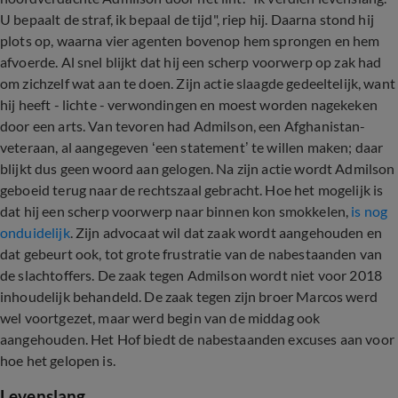
U bepaalt de straf, ik bepaal de tijd", riep hij. Daarna stond hij
plots op, waarna vier agenten bovenop hem sprongen en hem
afvoerde. Al snel blijkt dat hij een scherp voorwerp op zak had
om zichzelf wat aan te doen. Zijn actie slaagde gedeeltelijk, want
hij heeft - lichte - verwondingen en moest worden nagekeken
door een arts. Van tevoren had Admilson, een Afghanistan-
veteraan, al aangegeven ‘een statement’ te willen maken; daar
blijkt dus geen woord aan gelogen. Na zijn actie wordt Admilson
geboeid terug naar de rechtszaal gebracht. Hoe het mogelijk is
dat hij een scherp voorwerp naar binnen kon smokkelen,
is nog
onduidelijk
. Zijn advocaat wil dat zaak wordt aangehouden en
dat gebeurt ook, tot grote frustratie van de nabestaanden van
de slachtoffers. De zaak tegen Admilson wordt niet voor 2018
inhoudelijk behandeld. De zaak tegen zijn broer Marcos werd
wel voortgezet, maar werd begin van de middag ook
aangehouden. Het Hof biedt de nabestaanden excuses aan voor
hoe het gelopen is.
Levenslang