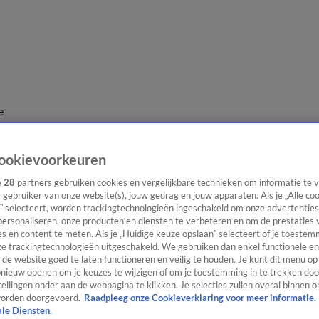
e
ookievoorkeuren
e
28
partners gebruiken cookies en vergelijkbare technieken om informatie te
s gebruiker van onze website(s), jouw gedrag en jouw apparaten. Als je „Alle co
” selecteert, worden trackingtechnologieën ingeschakeld om onze advertenties
personaliseren, onze producten en diensten te verbeteren en om de prestaties 
s en content te meten. Als je „Huidige keuze opslaan” selecteert of je toestemm
e trackingtechnologieën uitgeschakeld. We gebruiken dan enkel functionele en
de website goed te laten functioneren en veilig te houden. Je kunt dit menu op
ieuw openen om je keuzes te wijzigen of om je toestemming in te trekken door
ellingen onder aan de webpagina te klikken. Je selecties zullen overal binnen o
orden doorgevoerd.
Raadpleeg onze Cookieverklaring voor meer informatie.
ale Diensten.