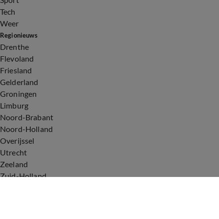
Tech
Weer
Regionieuws
Drenthe
Flevoland
Friesland
Gelderland
Groningen
Limburg
Noord-Brabant
Noord-Holland
Overijssel
Utrecht
Zeeland
Zuid-Holland
Voorwaarden
Over ons
Privacyverklaring