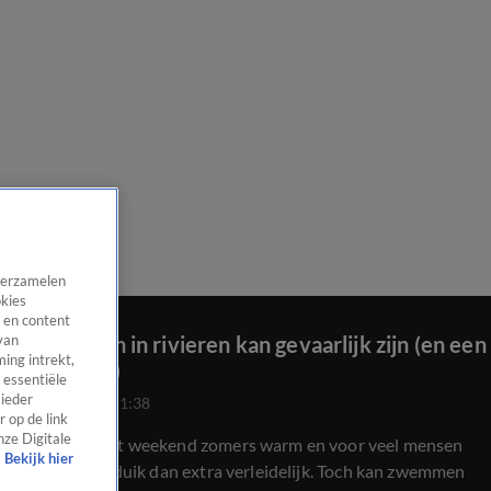
 verzamelen
okies
 en content
Zwemmen in rivieren kan gevaarlijk zijn (en een
van
ing intrekt,
dure grap)
 essentiële
 ieder
12 juli 2025, 21:38
 op de link
nze Digitale
Het wordt dit weekend zomers warm en voor veel mensen
Bekijk hier
is een frisse duik dan extra verleidelijk. Toch kan zwemmen