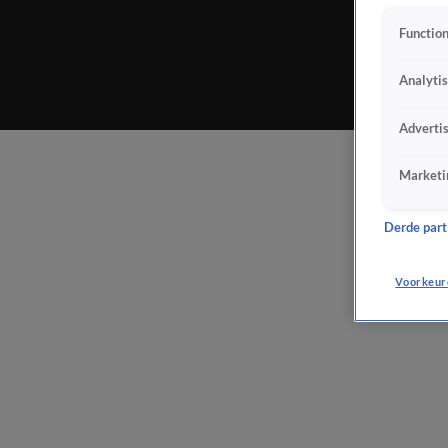
Function
Analyti
Adverti
Marketi
Derde parti
Voorkeur