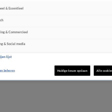
eel & Essentieel
sch
sing & Commercieel
ng & Social media
jen lijst
en beheren
Huidige keuze opslaan
Alle cookie