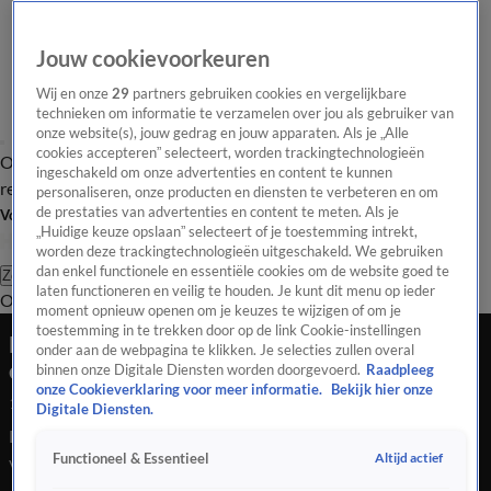
Jouw cookievoorkeuren
Wij en onze
29
partners gebruiken cookies en vergelijkbare
technieken om informatie te verzamelen over jou als gebruiker van
onze website(s), jouw gedrag en jouw apparaten. Als je „Alle
cookies accepteren” selecteert, worden trackingtechnologieën
Overzicht
Tip de
Laatste nieuws
Regionieuws
Het beste van Hart
ingeschakeld om onze advertenties en content te kunnen
redactie
personaliseren, onze producten en diensten te verbeteren en om
de prestaties van advertenties en content te meten. Als je
Volg Hart van Nederland
„Huidige keuze opslaan” selecteert of je toestemming intrekt,
worden deze trackingtechnologieën uitgeschakeld. We gebruiken
dan enkel functionele en essentiële cookies om de website goed te
Zoeken
laten functioneren en veilig te houden. Je kunt dit menu op ieder
Overzicht
Regio
Uitzendingen
Weer
Tip de redactie
Panel
Video's
moment opnieuw openen om je keuzes te wijzigen of om je
toestemming in te trekken door op de link Cookie-instellingen
Let op wat je koopt: zo voorkom je oplichting via
onder aan de webpagina te klikken. Je selecties zullen overal
een webshop
binnen onze Digitale Diensten worden doorgevoerd.
Raadpleeg
onze Cookieverklaring voor meer informatie.
Bekijk hier onze
17 mrt 2024, 13:27
Digitale Diensten.
De Consumentenbond geeft tips hoe je oplichting kunt
Altijd actief
Functioneel & Essentieel
voorkomen.