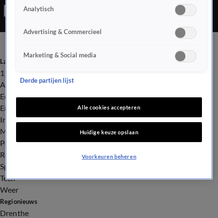
Analytisch
Advertising & Commercieel
Marketing & Social media
Laatste nieuws
112
Derde partijen lijst
Advies & Tips
Economie
Entertainment
Alle cookies accepteren
Infrastructuur
Milieu en Gezondheid
Huidige keuze opslaan
Politiek
Royalty
Voorkeuren beheren
Sport
Tech
Weer
Regionieuws
Drenthe