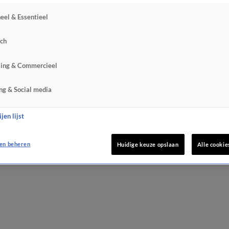
eel & Essentieel
sch
sing & Commercieel
ng & Social media
jen lijst
en beheren
Huidige keuze opslaan
Alle cookie