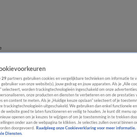
e
ookievoorkeuren
e
29
partners gebruiken cookies en vergelijkbare technieken om informatie te
s gebruiker van onze website(s), jouw gedrag en jouw apparaten. Als je „Alle co
” selecteert, worden trackingtechnologieën ingeschakeld om onze advertenties
personaliseren, onze producten en diensten te verbeteren en om de prestaties 
s en content te meten. Als je „Huidige keuze opslaan” selecteert of je toestemm
e trackingtechnologieën uitgeschakeld. We gebruiken dan enkel functionele en
de website goed te laten functioneren en veilig te houden. Je kunt dit menu op
ieuw openen om je keuzes te wijzigen of om je toestemming in te trekken door
ellingen onder aan de webpagina te klikken. Je selecties zullen overal binnen o
orden doorgevoerd.
Raadpleeg onze Cookieverklaring voor meer informatie.
ale Diensten.