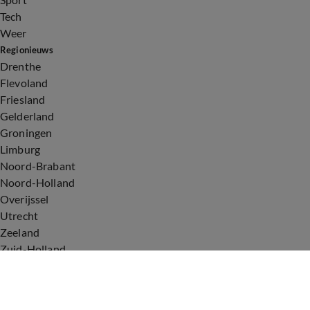
Tech
Weer
Regionieuws
Drenthe
Flevoland
Friesland
Gelderland
Groningen
Limburg
Noord-Brabant
Noord-Holland
Overijssel
Utrecht
Zeeland
Zuid-Holland
Voorwaarden
Over ons
Privacyverklaring