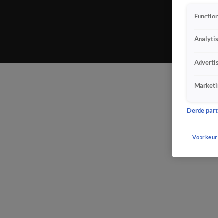
Function
Analyti
Adverti
Marketi
Derde parti
Voorkeur