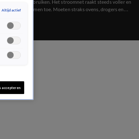
stroom te gebruiken. Het stroomnet raakt steeds voller en
de zorgen nemen toe. Moeten straks ovens, drogers en
Altijd actief
laadpalen uit tijdens piekmomenten?
s accepteren