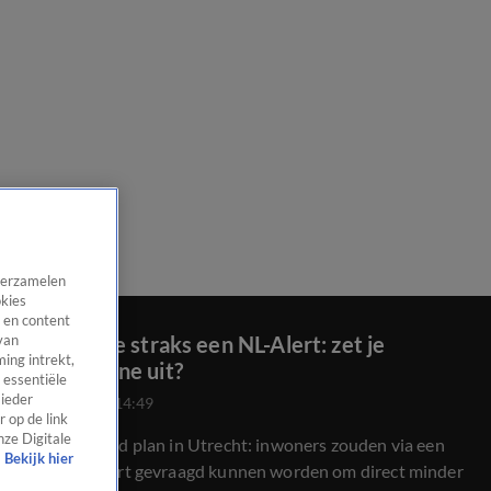
 verzamelen
okies
 en content
Krijgen we straks een NL-Alert: zet je
van
ing intrekt,
wasmachine uit?
 essentiële
 ieder
18 mei 2026, 14:49
 op de link
nze Digitale
Een opvallend plan in Utrecht: inwoners zouden via een
Bekijk hier
soort NL-Alert gevraagd kunnen worden om direct minder