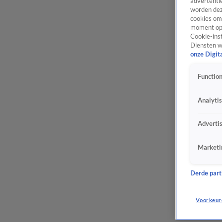
advertentie
worden dez
cookies om 
moment opn
Cookie-inst
Diensten w
onze Digit
Function
Analyti
Adverti
Marketi
Derde parti
Voorkeur