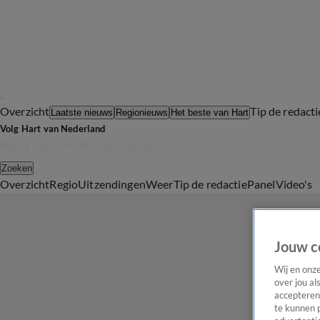
Overzicht
Tip de redacti
Laatste nieuws
Regionieuws
Het beste van Hart
Volg Hart van Nederland
Zoeken
Overzicht
Regio
Uitzendingen
Weer
Tip de redactie
Panel
Video's
Jouw c
Wij en onz
over jou al
accepteren
te kunnen 