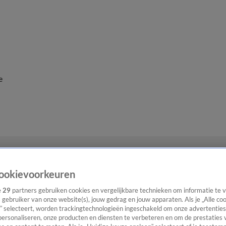
e
ookievoorkeuren
e
29
partners gebruiken cookies en vergelijkbare technieken om informatie te
s gebruiker van onze website(s), jouw gedrag en jouw apparaten. Als je „Alle co
” selecteert, worden trackingtechnologieën ingeschakeld om onze advertenties
personaliseren, onze producten en diensten te verbeteren en om de prestaties 