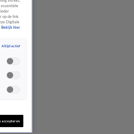
ing intrekt,
 essentiële
 ieder
 op de link
nze Digitale
Bekijk hier
Altijd actief
s accepteren