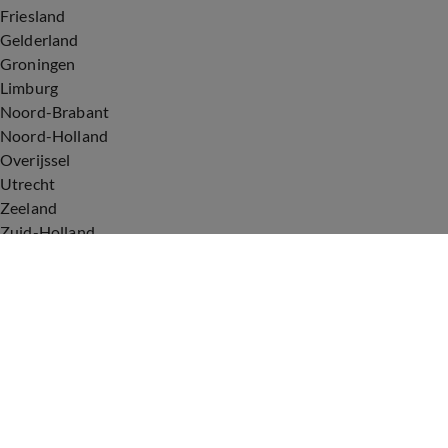
Friesland
Gelderland
Groningen
Limburg
Noord-Brabant
Noord-Holland
Overijssel
Utrecht
Zeeland
Zuid-Holland
Voorwaarden
Over ons
Privacyverklaring
Gebruiksvoorwaarden
Cookieverklaring
Digitale diensten
Cookie instellingen
Upod & Talpa Network
Adverteren