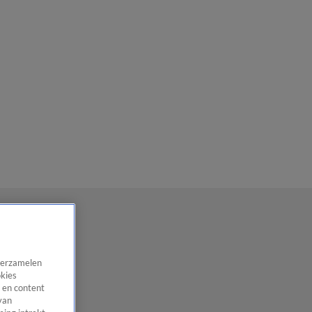
 verzamelen
okies
 en content
van