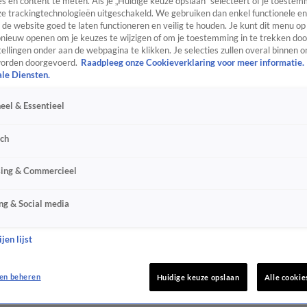
s en content te meten. Als je „Huidige keuze opslaan” selecteert of je toestemm
e trackingtechnologieën uitgeschakeld. We gebruiken dan enkel functionele en
de website goed te laten functioneren en veilig te houden. Je kunt dit menu op
ieuw openen om je keuzes te wijzigen of om je toestemming in te trekken door
ellingen onder aan de webpagina te klikken. Je selecties zullen overal binnen o
orden doorgevoerd.
Raadpleeg onze Cookieverklaring voor meer informatie.
ale Diensten.
eel & Essentieel
sch
sing & Commercieel
ng & Social media
jen lijst
en beheren
Huidige keuze opslaan
Alle cookie