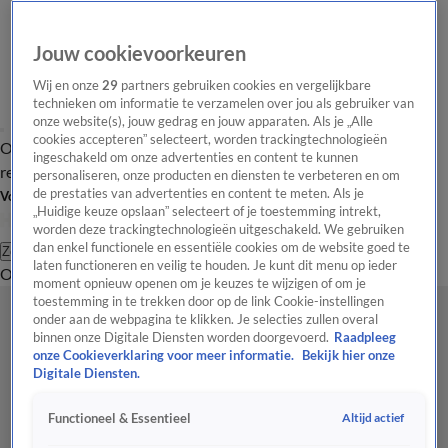
Jouw cookievoorkeuren
Wij en onze
29
partners gebruiken cookies en vergelijkbare
technieken om informatie te verzamelen over jou als gebruiker van
onze website(s), jouw gedrag en jouw apparaten. Als je „Alle
cookies accepteren” selecteert, worden trackingtechnologieën
Overzicht
Tip de
Laatste nieuws
Regionieuws
Het beste van Hart
ingeschakeld om onze advertenties en content te kunnen
redactie
personaliseren, onze producten en diensten te verbeteren en om
de prestaties van advertenties en content te meten. Als je
Volg Hart van Nederland
„Huidige keuze opslaan” selecteert of je toestemming intrekt,
worden deze trackingtechnologieën uitgeschakeld. We gebruiken
dan enkel functionele en essentiële cookies om de website goed te
Zoeken
laten functioneren en veilig te houden. Je kunt dit menu op ieder
Overzicht
Regio
Uitzendingen
Weer
Tip de redactie
Panel
Video's
moment opnieuw openen om je keuzes te wijzigen of om je
toestemming in te trekken door op de link Cookie-instellingen
onder aan de webpagina te klikken. Je selecties zullen overal
binnen onze Digitale Diensten worden doorgevoerd.
Raadpleeg
onze Cookieverklaring voor meer informatie.
Bekijk hier onze
Digitale Diensten.
Altijd actief
Functioneel & Essentieel