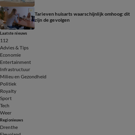
Tarieven huisarts waarschijnlijk omhoog: dit
zijn de gevolgen
Laatste nieuws
112
Advies & Tips
Economie
Entertainment
Infrastructuur
Milieu en Gezondheid
Politiek
Royalty
Sport
Tech
Weer
Regionieuws
Drenthe
Flevoland