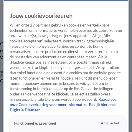
Jouw cookievoorkeuren
Wij en onze
29
partners gebruiken cookies en vergelijkbare
technieken om informatie te verzamelen over jou als gebruiker van
onze website(s), jouw gedrag en jouw apparaten. Als je „Alle
cookies accepteren” selecteert, worden trackingtechnologieën
Overzicht
Tip de
Laatste nieuws
Regionieuws
Het beste van Hart
ingeschakeld om onze advertenties en content te kunnen
redactie
personaliseren, onze producten en diensten te verbeteren en om
de prestaties van advertenties en content te meten. Als je
Volg Hart van Nederland
„Huidige keuze opslaan” selecteert of je toestemming intrekt,
worden deze trackingtechnologieën uitgeschakeld. We gebruiken
dan enkel functionele en essentiële cookies om de website goed te
Zoeken
laten functioneren en veilig te houden. Je kunt dit menu op ieder
Overzicht
Regio
Uitzendingen
Weer
Tip de redactie
Panel
Video's
moment opnieuw openen om je keuzes te wijzigen of om je
toestemming in te trekken door op de link Cookie-instellingen
onder aan de webpagina te klikken. Je selecties zullen overal
binnen onze Digitale Diensten worden doorgevoerd.
Raadpleeg
onze Cookieverklaring voor meer informatie.
Bekijk hier onze
Digitale Diensten.
Altijd actief
Functioneel & Essentieel