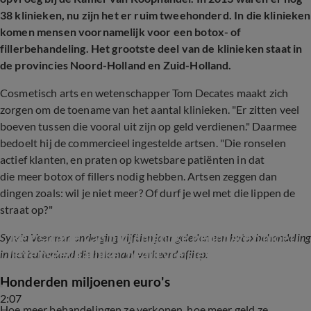
38 klinieken, nu zijn het er ruim tweehonderd. In die klinieken
komen mensen voornamelijk voor een botox- of
fillerbehandeling. Het grootste deel van de klinieken staat in
de provincies Noord-Holland en Zuid-Holland.
Cosmetisch arts en wetenschapper Tom Decates maakt zich
zorgen om de toename van het aantal klinieken. "Er zitten veel
boeven tussen die vooral uit zijn op geld verdienen." Daarmee
bedoelt hij de commercieel ingestelde artsen. "Die ronselen
actief klanten, en praten op kwetsbare patiënten in dat
die meer botox of fillers nodig hebben. Artsen zeggen dan
dingen zoals: wil je niet meer? Of durf je wel met die lippen de
straat op?"
Registratie van buitenlandse beunhazen moet 
Sylvia Veerman onderging vijftien jaar geleden een botoxbehandeling
levensgevaarlijke 'beautyreisjes' stoppen
in het buitenland die helemaal verkeerd afliep:
Honderden miljoenen euro's
2:07
Hoe meer behandelingen ze verkopen, hoe meer geld ze