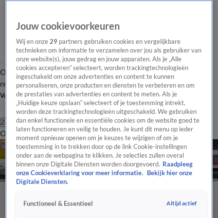
Jouw cookievoorkeuren
Wij en onze
29
partners gebruiken cookies en vergelijkbare
technieken om informatie te verzamelen over jou als gebruiker van
onze website(s), jouw gedrag en jouw apparaten. Als je „Alle
cookies accepteren” selecteert, worden trackingtechnologieën
Overzicht
Tip de
Laatste nieuws
Regionieuws
Het beste van Hart
ingeschakeld om onze advertenties en content te kunnen
redactie
personaliseren, onze producten en diensten te verbeteren en om
de prestaties van advertenties en content te meten. Als je
Volg Hart van Nederland
„Huidige keuze opslaan” selecteert of je toestemming intrekt,
worden deze trackingtechnologieën uitgeschakeld. We gebruiken
dan enkel functionele en essentiële cookies om de website goed te
Zoeken
laten functioneren en veilig te houden. Je kunt dit menu op ieder
Overzicht
Regio
Uitzendingen
Weer
Tip de redactie
Panel
Video's
moment opnieuw openen om je keuzes te wijzigen of om je
toestemming in te trekken door op de link Cookie-instellingen
onder aan de webpagina te klikken. Je selecties zullen overal
binnen onze Digitale Diensten worden doorgevoerd.
Raadpleeg
onze Cookieverklaring voor meer informatie.
Bekijk hier onze
Digitale Diensten.
Altijd actief
Functioneel & Essentieel