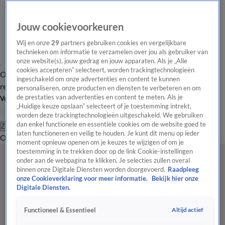
Jouw cookievoorkeuren
Wij en onze
29
partners gebruiken cookies en vergelijkbare
technieken om informatie te verzamelen over jou als gebruiker van
onze website(s), jouw gedrag en jouw apparaten. Als je „Alle
cookies accepteren” selecteert, worden trackingtechnologieën
Overzicht
Tip de
Laatste nieuws
Regionieuws
Het beste van Hart
ingeschakeld om onze advertenties en content te kunnen
redactie
personaliseren, onze producten en diensten te verbeteren en om
de prestaties van advertenties en content te meten. Als je
Volg Hart van Nederland
„Huidige keuze opslaan” selecteert of je toestemming intrekt,
worden deze trackingtechnologieën uitgeschakeld. We gebruiken
dan enkel functionele en essentiële cookies om de website goed te
Zoeken
laten functioneren en veilig te houden. Je kunt dit menu op ieder
Overzicht
Regio
Uitzendingen
Weer
Tip de redactie
Panel
Video's
moment opnieuw openen om je keuzes te wijzigen of om je
toestemming in te trekken door op de link Cookie-instellingen
onder aan de webpagina te klikken. Je selecties zullen overal
binnen onze Digitale Diensten worden doorgevoerd.
Raadpleeg
onze Cookieverklaring voor meer informatie.
Bekijk hier onze
Digitale Diensten.
Altijd actief
Functioneel & Essentieel