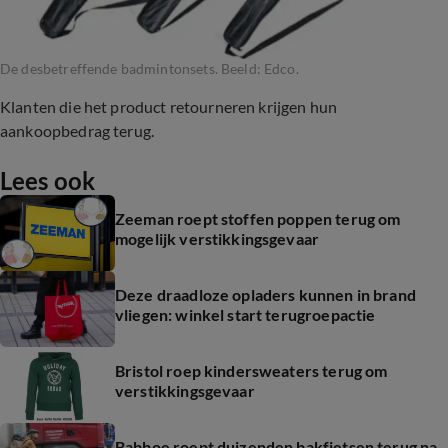
De desbetreffende badmintonsets. Beeld: Edco.
Klanten die het product retourneren krijgen hun
aankoopbedrag terug.
Lees ook
Zeeman roept stoffen poppen terug om
mogelijk verstikkingsgevaar
Deze draadloze opladers kunnen in brand
vliegen: winkel start terugroepactie
Bristol roep kindersweaters terug om
verstikkingsgevaar
Babboe roept duizenden bakfietsen terug na