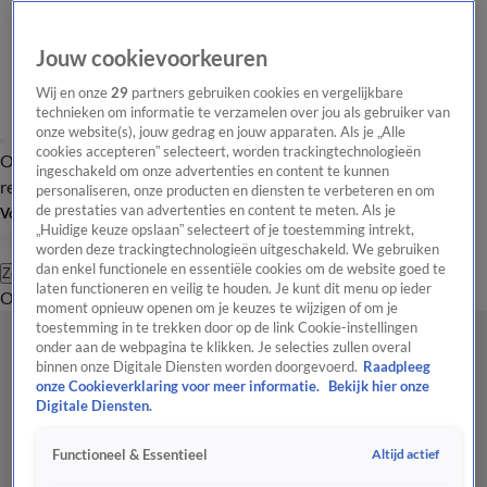
Jouw cookievoorkeuren
Wij en onze
29
partners gebruiken cookies en vergelijkbare
technieken om informatie te verzamelen over jou als gebruiker van
onze website(s), jouw gedrag en jouw apparaten. Als je „Alle
cookies accepteren” selecteert, worden trackingtechnologieën
Overzicht
Tip de
Laatste nieuws
Regionieuws
Het beste van Hart
ingeschakeld om onze advertenties en content te kunnen
redactie
personaliseren, onze producten en diensten te verbeteren en om
de prestaties van advertenties en content te meten. Als je
Volg Hart van Nederland
„Huidige keuze opslaan” selecteert of je toestemming intrekt,
worden deze trackingtechnologieën uitgeschakeld. We gebruiken
dan enkel functionele en essentiële cookies om de website goed te
Zoeken
laten functioneren en veilig te houden. Je kunt dit menu op ieder
Overzicht
Regio
Uitzendingen
Weer
Tip de redactie
Panel
Video's
moment opnieuw openen om je keuzes te wijzigen of om je
toestemming in te trekken door op de link Cookie-instellingen
onder aan de webpagina te klikken. Je selecties zullen overal
binnen onze Digitale Diensten worden doorgevoerd.
Raadpleeg
onze Cookieverklaring voor meer informatie.
Bekijk hier onze
Digitale Diensten.
Altijd actief
Functioneel & Essentieel