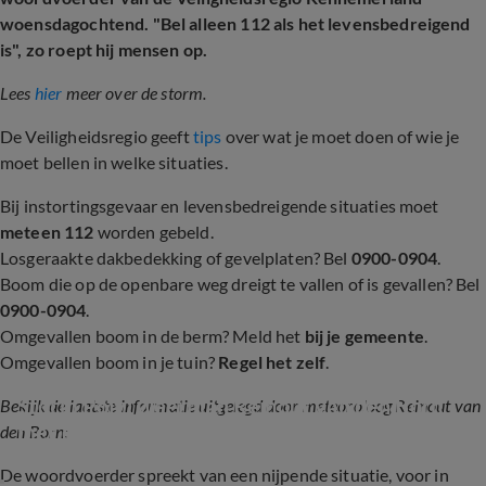
woensdagochtend. "Bel alleen 112 als het levensbedreigend
is", zo roept hij mensen op.
Lees
hier
meer over de storm.
De Veiligheidsregio geeft
tips
over wat je moet doen of wie je
moet bellen in welke situaties.
Bij instortingsgevaar en levensbedreigende situaties moet
meteen 112
worden gebeld.
Losgeraakte dakbedekking of gevelplaten? Bel
0900-0904
.
Boom die op de openbare weg dreigt te vallen of is gevallen? Bel
0900-0904
.
Omgevallen boom in de berm? Meld het
bij je gemeente
.
Omgevallen boom in je tuin?
Regel het zelf
.
Storm Poly: weerman Reinout van den Born 
Bekijk de laatste informatie uitgelegd door meteoroloog Reinout van
met de laatste informatie
den Born:
De woordvoerder spreekt van een nijpende situatie, voor in