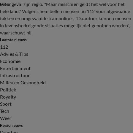
0:40
ieder geval zijn regio. "Maar misschien geldt het wel voor het
hele land." Volgens hem bellen mensen nu 112 voor afgewaaide
takken en omgewaaide trampolines. "Daardoor kunnen mensen
in levensbedreigende situaties mogelijk niet geholpen worden",
waarschuwt hij.
Laatste nieuws
112
Advies & Tips
Economie
Entertainment
Infrastructuur
Milieu en Gezondheid
Politiek
Royalty
Sport
Tech
Weer
Regionieuws
Drenthe