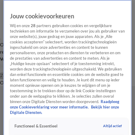
Jouw cookievoorkeuren
Wij en onze
28
partners gebruiken cookies en vergelijkbare
technieken om informatie te verzamelen over jou als gebruiker van
onze website(s), jouw gedrag en jouw apparaten. Als je „Alle
cookies accepteren” selecteert, worden trackingtechnologieën
Overzicht
Tip de
Laatste nieuws
Regionieuws
Het beste van Hart
ingeschakeld om onze advertenties en content te kunnen
redactie
personaliseren, onze producten en diensten te verbeteren en om
de prestaties van advertenties en content te meten. Als je
Volg Hart van Nederland
„Huidige keuze opslaan” selecteert of je toestemming intrekt,
worden deze trackingtechnologieën uitgeschakeld. We gebruiken
dan enkel functionele en essentiële cookies om de website goed te
Zoeken
laten functioneren en veilig te houden. Je kunt dit menu op ieder
Overzicht
Regio
Uitzendingen
Weer
Tip de redactie
Panel
Video's
moment opnieuw openen om je keuzes te wijzigen of om je
toestemming in te trekken door op de link Cookie-instellingen
onder aan de webpagina te klikken. Je selecties zullen overal
binnen onze Digitale Diensten worden doorgevoerd.
Raadpleeg
onze Cookieverklaring voor meer informatie.
Bekijk hier onze
Digitale Diensten.
Altijd actief
Functioneel & Essentieel