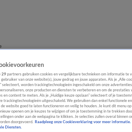
e
ookievoorkeuren
e
29
partners gebruiken cookies en vergelijkbare technieken om informatie te
s gebruiker van onze website(s), jouw gedrag en jouw apparaten. Als je „Alle co
” selecteert, worden trackingtechnologieën ingeschakeld om onze advertenties
personaliseren, onze producten en diensten te verbeteren en om de prestaties 
s en content te meten. Als je „Huidige keuze opslaan” selecteert of je toestemm
e trackingtechnologieën uitgeschakeld. We gebruiken dan enkel functionele en
de website goed te laten functioneren en veilig te houden. Je kunt dit menu op
ieuw openen om je keuzes te wijzigen of om je toestemming in te trekken door
ellingen onder aan de webpagina te klikken. Je selecties zullen overal binnen o
orden doorgevoerd.
Raadpleeg onze Cookieverklaring voor meer informatie.
ale Diensten.