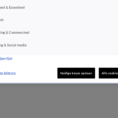
eel & Essentieel
sch
sing & Commercieel
ng & Social media
jen lijst
en beheren
Huidige keuze opslaan
Alle cookie