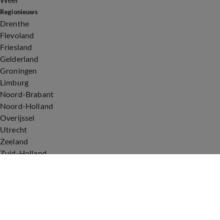
Regionieuws
Drenthe
Flevoland
Friesland
Gelderland
Groningen
Limburg
Noord-Brabant
Noord-Holland
Overijssel
Utrecht
Zeeland
Zuid-Holland
Voorwaarden
Over ons
Privacyverklaring
Gebruiksvoorwaarden
Cookieverklaring