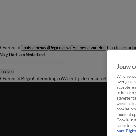
Overzicht
Tip de redacti
Laatste nieuws
Regionieuws
Het beste van Hart
Volg Hart van Nederland
Jouw c
Zoeken
Wij en onz
Overzicht
Regio
Uitzendingen
Weer
Tip de redactie
Panel
Video's
over jou al
accepteren
te kunnen 
advertentie
worden dez
cookies om 
moment opn
Cookie-inst
Diensten w
onze Digit