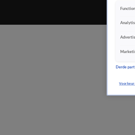
Function
Analyti
Adverti
Marketi
Derde parti
Voorkeur