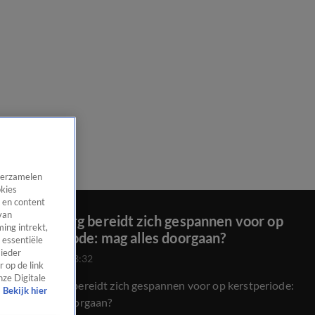
 verzamelen
okies
 en content
van
Valkenburg bereidt zich gespannen voor op
ing intrekt,
kerstperiode: mag alles doorgaan?
 essentiële
 ieder
8 nov 2021, 23:32
 op de link
nze Digitale
Valkenburg bereidt zich gespannen voor op kerstperiode:
Bekijk hier
mag alles doorgaan?